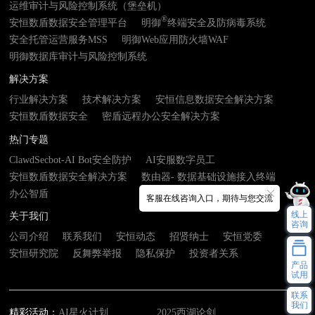
运维审计与风险控制系统（堡垒机）
®
安恒数盾数据安全管理平台
明御
终端安全及防病毒系统
安全托管运营服务MSS
明御Web应用防火墙WAF
明御数据库审计与风险控制系统
解决方案
行业解决方案
技术解决方案
安恒信息数据安全解决方案
安恒数盾数据安全
密盾远程办公安全解决方案
热门专题
ClawdSecbot-AI Bot安全防护
AI安服数字员工
安恒数盾数据安全解决方案
数由器- 数据基础设施接入终端
办公智盾
客服在线咨询入口，期待与您交流
线上
关于我们
咨询
公司介绍
联系我们
安恒动态
招贤纳士
安恒党委
安恒研究院
反舞弊举报
隐私保护
投资者关系
产品
试用
联系
我们
精彩活动：
AI星火计划
2025西湖论剑