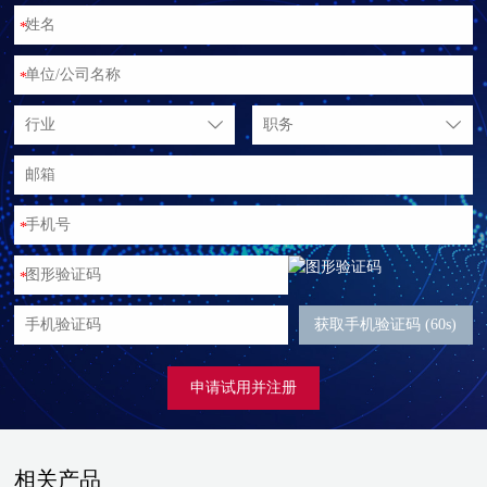
*
*
行业
职务
*
*
获取手机验证码 (60s)
申请试用并注册
相关产品