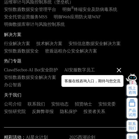
运维审计与风险控制系统（堡垒机）
®
安恒数盾数据安全管理平台
明御
终端安全及防病毒系统
安全托管运营服务MSS
明御Web应用防火墙WAF
明御数据库审计与风险控制系统
解决方案
行业解决方案
技术解决方案
安恒信息数据安全解决方案
安恒数盾数据安全
密盾远程办公安全解决方案
热门专题
ClawdSecbot-AI Bot安全防护
AI安服数字员工
安恒数盾数据安全解决方案
数由器- 数据基础设施接入终端
客服在线咨询入口，期待与您交流
办公智盾
线上
咨询
关于我们
公司介绍
联系我们
安恒动态
招贤纳士
安恒党委
产品
安恒研究院
反舞弊举报
隐私保护
投资者关系
试用
联系
我们
微信
精彩活动：
AI星火计划
2025西湖论剑