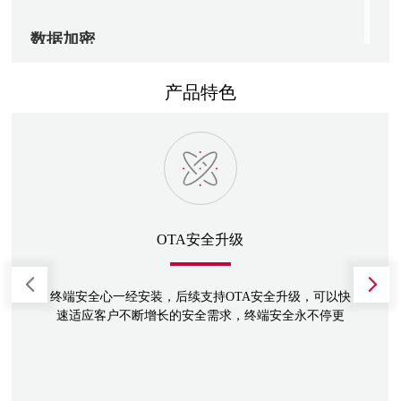
数据加密
支持RSA、AES等通用加密算法
支持包括SM2, SM3, SM4, SM9国密加密算法，密钥
产品特色
分发采用SM2, SM3, SM4国密算法，保证过程安全
终端数据加密传输、加密存储，帮助建立端到端完整
的加密流程体系，避免数据泄露问题
OTA安全升级
终端安全心一经安装，后续支持OTA安全升级，可以快
速适应客户不断增长的安全需求，终端安全永不停更