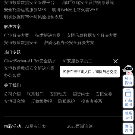
®
安恒数盾数据安全管理平台
明御
终端安全及防病毒系统
安全托管运营服务MSS
明御Web应用防火墙WAF
明御数据库审计与风险控制系统
解决方案
行业解决方案
技术解决方案
安恒信息数据安全解决方案
安恒数盾数据安全
密盾远程办公安全解决方案
热门专题
ClawdSecbot-AI Bot安全防护
AI安服数字员工
安恒数盾数据安全解决方案
数由器- 数据基础设施接入终端
客服在线咨询入口，期待与您交流
办公智盾
线上
咨询
关于我们
公司介绍
联系我们
安恒动态
招贤纳士
安恒党委
产品
安恒研究院
反舞弊举报
隐私保护
投资者关系
试用
联系
我们
微信
精彩活动：
AI星火计划
2025西湖论剑
咨询