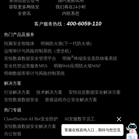
安恒信息公众号
预约免费试用
获取更多网络安
我们将在24小时
全资讯
内联系您
400-6059-110
客户服务热线：
热门产品及服务
恒脑安全智能体
明御防火墙(下一代防火墙)
运维审计与风险控制系统（堡垒机）
®
安恒数盾数据安全管理平台
明御
终端安全及防病毒系统
安全托管运营服务MSS
明御Web应用防火墙WAF
明御数据库审计与风险控制系统
解决方案
行业解决方案
技术解决方案
安恒信息数据安全解决方案
安恒数盾数据安全
密盾远程办公安全解决方案
热门专题
ClawdSecbot-AI Bot安全防护
AI安服数字员工
安恒数盾数据安全解决方案
数由器- 数据基础设施接入终端
客服在线咨询入口，期待与您交流
办公智盾
线上