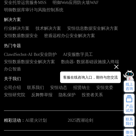
安全托管运营服务MSS
明御Web应用防火墙WAF
明御数据库审计与风险控制系统
解决方案
行业解决方案
技术解决方案
安恒信息数据安全解决方案
安恒数盾数据安全
密盾远程办公安全解决方案
热门专题
ClawdSecbot-AI Bot安全防护
AI安服数字员工
安恒数盾数据安全解决方案
数由器- 数据基础设施接入终端
办公智盾
客服在线咨询入口，期待与您交流
关于我们
线上
公司介绍
联系我们
安恒动态
招贤纳士
安恒党委
咨询
安恒研究院
反舞弊举报
隐私保护
投资者关系
产品
试用
联系
精彩活动：
AI星火计划
2025西湖论剑
我们
微信