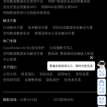
®
安恒数盾数据安全管理平台
明御
终端安全及防病毒系统
安全托管运营服务MSS
明御Web应用防火墙WAF
明御数据库审计与风险控制系统
解决方案
行业解决方案
技术解决方案
安恒信息数据安全解决方案
安恒数盾数据安全
密盾远程办公安全解决方案
热门专题
ClawdSecbot-AI Bot安全防护
AI安服数字员工
安恒数盾数据安全解决方案
数由器- 数据基础设施接入终端
办公智盾
客服在线咨询入口，期待与您交流
关于我们
线上
公司介绍
联系我们
安恒动态
招贤纳士
安恒党委
咨询
安恒研究院
反舞弊举报
隐私保护
投资者关系
产品
试用
联系
精彩活动：
AI星火计划
2025西湖论剑
我们