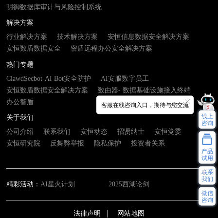
明御数据库审计与风险控制系统
解决方案
行业解决方案
技术解决方案
安恒信息数据安全解决方案
安恒数盾数据安全
密盾远程办公安全解决方案
热门专题
ClawdSecbot-AI Bot安全防护
AI安服数字员工
安恒数盾数据安全解决方案
数由器- 数据基础设施接入终端
办公智盾
客服在线咨询入口，期待与您交流
线上
关于我们
咨询
公司介绍
联系我们
安恒动态
招贤纳士
安恒党委
安恒研究院
反舞弊举报
隐私保护
投资者关系
产品
试用
联系
我们
精彩活动：
AI星火计划
2025西湖论剑
微信
咨询
法律声明
网站地图