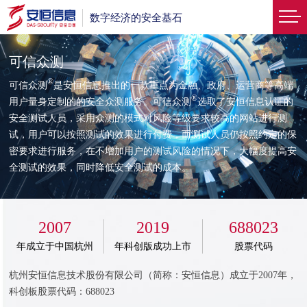
数字经济的安全基石
可信众测
®
可信众测
是安恒信息推出的一款重点为金融、政府、运营商等高端
®
用户量身定制的的安全众测服务。可信众测
选取了安恒信息认证的
安全测试人员，采用众测的模式对风险等级要求较高的网站进行测
试，用户可以按照测试的效果进行付费，而测试人员仍按照约定的保
密要求进行服务，在不增加用户的测试风险的情况下，大幅度提高安
全测试的效果，同时降低安全测试的成本。
2007
2019
688023
年成立于中国杭州
年科创版成功上市
股票代码
杭州安恒信息技术股份有限公司（简称：安恒信息）成立于2007年，
科创板股票代码：688023