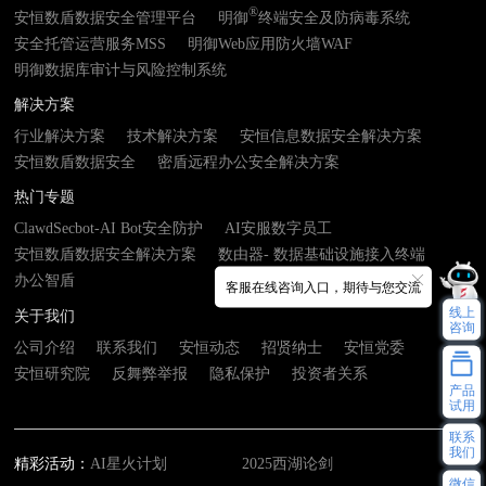
®
安恒数盾数据安全管理平台
明御
终端安全及防病毒系统
安全托管运营服务MSS
明御Web应用防火墙WAF
明御数据库审计与风险控制系统
解决方案
行业解决方案
技术解决方案
安恒信息数据安全解决方案
安恒数盾数据安全
密盾远程办公安全解决方案
热门专题
ClawdSecbot-AI Bot安全防护
AI安服数字员工
安恒数盾数据安全解决方案
数由器- 数据基础设施接入终端
办公智盾
客服在线咨询入口，期待与您交流
线上
关于我们
咨询
公司介绍
联系我们
安恒动态
招贤纳士
安恒党委
安恒研究院
反舞弊举报
隐私保护
投资者关系
产品
试用
联系
我们
精彩活动：
AI星火计划
2025西湖论剑
微信