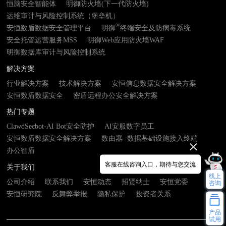
恒脑安全智能体
明御防火墙(下一代防火墙)
运维审计与风险控制系统（堡垒机）
®
安恒数盾数据安全管理平台
明御
终端安全及防病毒系统
安全托管运营服务MSS
明御Web应用防火墙WAF
明御数据库审计与风险控制系统
解决方案
行业解决方案
技术解决方案
安恒信息数据安全解决方案
安恒数盾数据安全
密盾远程办公安全解决方案
热门专题
ClawdSecbot-AI Bot安全防护
AI安服数字员工
安恒数盾数据安全解决方案
数由器- 数据基础设施接入终端
办公智盾
客服在线咨询入口，期待与您交流
关于我们
线上
公司介绍
联系我们
安恒动态
招贤纳士
安恒党委
咨询
安恒研究院
反舞弊举报
隐私保护
投资者关系
产品
试用