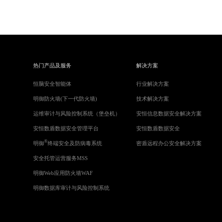
热门产品及服务
解决方案
恒脑安全智能体
行业解决方案
明御防火墙(下一代防火墙)
技术解决方案
运维审计与风险控制系统（堡垒机）
安恒信息数据安全解决方案
安恒数盾数据安全管理平台
安恒数盾数据安全
®
明御
终端安全及防病毒系统
密盾远程办公安全解决方案
安全托管运营服务MSS
明御Web应用防火墙WAF
明御数据库审计与风险控制系统