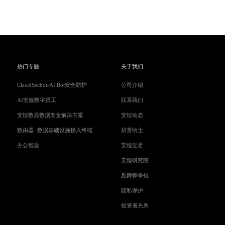
热门专题
关于我们
ClawdSecbot-AI Bot安全防护
公司介绍
AI安服数字员工
联系我们
安恒数盾数据安全解决方案
安恒动态
数由器- 数据基础设施接入终端
招贤纳士
办公智盾
安恒党委
安恒研究院
反舞弊举报
隐私保护
投资者关系