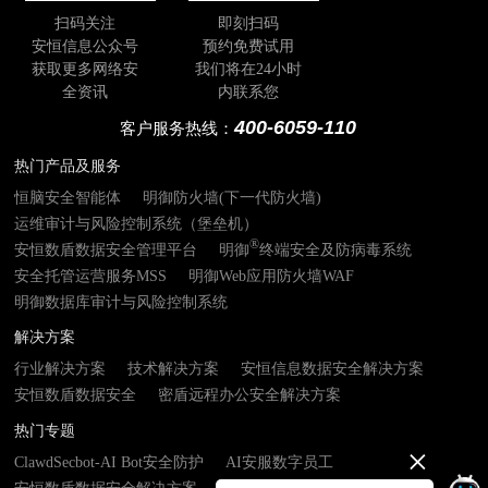
扫码关注
即刻扫码
安恒信息公众号
预约免费试用
获取更多网络安
我们将在24小时
全资讯
内联系您
400-6059-110
客户服务热线：
热门产品及服务
恒脑安全智能体
明御防火墙(下一代防火墙)
运维审计与风险控制系统（堡垒机）
®
安恒数盾数据安全管理平台
明御
终端安全及防病毒系统
安全托管运营服务MSS
明御Web应用防火墙WAF
明御数据库审计与风险控制系统
解决方案
行业解决方案
技术解决方案
安恒信息数据安全解决方案
安恒数盾数据安全
密盾远程办公安全解决方案
热门专题
ClawdSecbot-AI Bot安全防护
AI安服数字员工