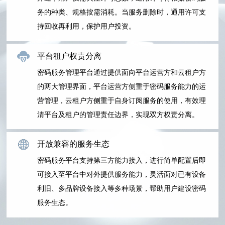
务的种类、规格按需消耗。当服务删除时，通用许可支
持回收再利用，保护用户投资。
平台租户权责分离
密码服务管理平台通过提供面向平台运营方和云租户方
的两大管理界面，平台运营方侧重于密码服务能力的运
营管理，云租户方侧重于自身订阅服务的使用，有效理
清平台及租户的管理责任边界，实现双方权责分离。
开放兼容的服务生态
密码服务平台支持第三方能力接入，进行简单配置后即
可接入至平台中对外提供服务能力，灵活面对已有设备
利旧、多品牌设备接入等多种场景，帮助用户建设密码
服务生态。