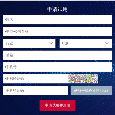
申请试用
*
*
行业
职务
*
*
获取手机验证码 (60s)
申请试用并注册