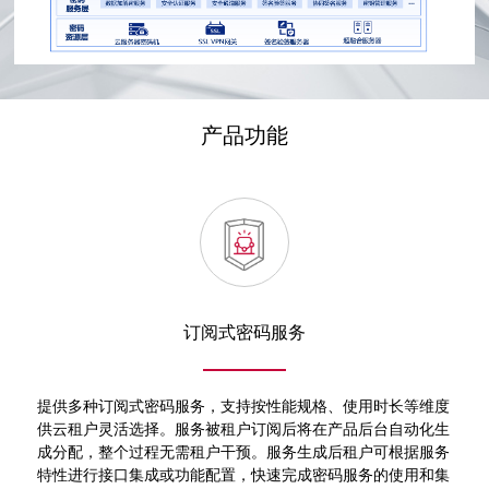
产品功能
订阅式密码服务
提供多种订阅式密码服务，支持按性能规格、使用时长等维度
供云租户灵活选择。服务被租户订阅后将在产品后台自动化生
成分配，整个过程无需租户干预。服务生成后租户可根据服务
特性进行接口集成或功能配置，快速完成密码服务的使用和集