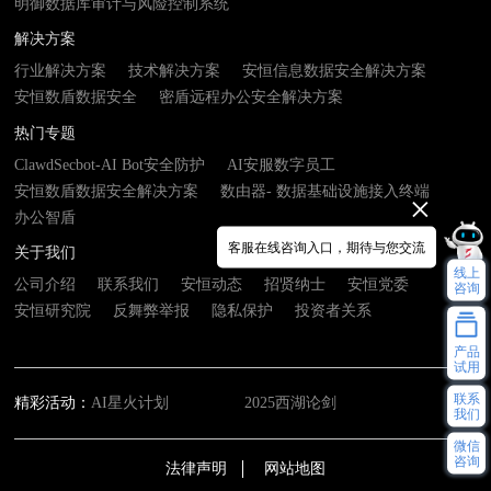
明御数据库审计与风险控制系统
解决方案
行业解决方案
技术解决方案
安恒信息数据安全解决方案
安恒数盾数据安全
密盾远程办公安全解决方案
热门专题
ClawdSecbot-AI Bot安全防护
AI安服数字员工
安恒数盾数据安全解决方案
数由器- 数据基础设施接入终端
办公智盾
客服在线咨询入口，期待与您交流
关于我们
线上
公司介绍
联系我们
安恒动态
招贤纳士
安恒党委
咨询
安恒研究院
反舞弊举报
隐私保护
投资者关系
产品
试用
联系
精彩活动：
AI星火计划
2025西湖论剑
我们
微信
咨询
法律声明
网站地图