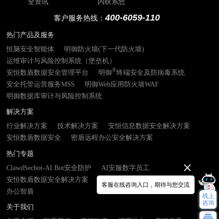
全资讯
内联系您
400-6059-110
客户服务热线：
热门产品及服务
恒脑安全智能体
明御防火墙(下一代防火墙)
运维审计与风险控制系统（堡垒机）
®
安恒数盾数据安全管理平台
明御
终端安全及防病毒系统
安全托管运营服务MSS
明御Web应用防火墙WAF
明御数据库审计与风险控制系统
解决方案
行业解决方案
技术解决方案
安恒信息数据安全解决方案
安恒数盾数据安全
密盾远程办公安全解决方案
热门专题
ClawdSecbot-AI Bot安全防护
AI安服数字员工
安恒数盾数据安全解决方案
数由器- 数据基础设施接入终端
客服在线咨询入口，期待与您交流
办公智盾
线上
咨询
关于我们