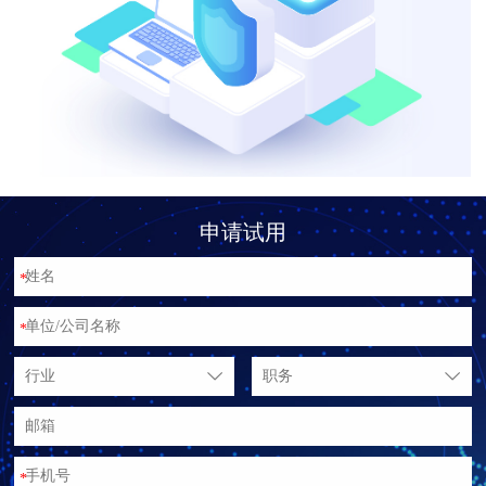
申请试用
*
*
行业
职务
*