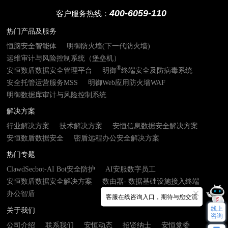
400-6059-110
客户服务热线：
热门产品及服务
恒脑安全智能体
明御防火墙(下一代防火墙)
运维审计与风险控制系统（堡垒机）
®
安恒数盾数据安全管理平台
明御
终端安全及防病毒系统
安全托管运营服务MSS
明御Web应用防火墙WAF
明御数据库审计与风险控制系统
解决方案
行业解决方案
技术解决方案
安恒信息数据安全解决方案
安恒数盾数据安全
密盾远程办公安全解决方案
热门专题
ClawdSecbot-AI Bot安全防护
AI安服数字员工
安恒数盾数据安全解决方案
数由器- 数据基础设施接入终端
办公智盾
客服在线咨询入口，期待与您交流
线上
关于我们
咨询
公司介绍
联系我们
安恒动态
招贤纳士
安恒党委