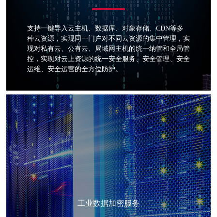
支持一键导入云主机、数据库、对象存储、CDN等多
种云资源，实现同一门户对不同云资源的集中管理，实
现对私有云、公有云、局域网主机的统一纳管和全局管
控，实现对云上资源的统一安全服务、安全管理、安全
运维、安全运营的全方位防护。
工业数据加密服务