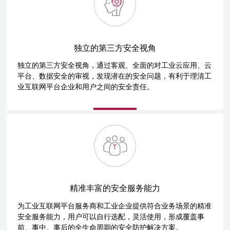
独立的第三方安全视角
独立的第三方安全视角，通过客观、全面的对工业云应用、云
平台、数据安全的审视，发现潜在的安全问题，有利于理清工
业互联网平台企业和用户之间的安全责任。
精准丰富的安全服务能力
为工业互联网平台服务商和工业企业提供符合业务场景的精准
安全服务能力，用户可以自行选配，灵活使用，形成覆盖事
前、事中、事后的全生命周期的安全防护解决方案。