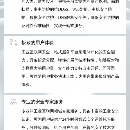
的人力、财力投入，包括事前监测类的资产探测、漏洞
扫描，事中防护的抗DDoS、Web防护、主机安全防
护、数据安全防护、DNS解析安全等，确保安全防护的
及时性和准确性，实现一站式服务。
极致的用户体验
工业互联网安全一站式服务平台采用SaaS化的安全能
力，具备按需分配、弹性扩展等技术特性，能够应对和
支撑巨大的用户量，安全能力支持自主开通、即开即
用、可伴随用户业务快速上线，为用户带来极致的产品
体验。
专业的安全专家服务
专业的工业互联网领域专家服务，具备丰富的工业安全
知识、可为用户提供7*24小时保姆式安全运维托管服
务，分钟级响应，给予用户全面、完善的安全技术支