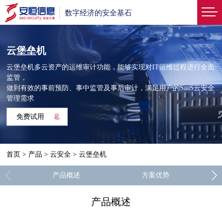
数字经济的安全基石
云堡垒机
云堡垒机多云资产的运维审计功能，能够实现对IT运维过程进行全面
监管，
做到有效的事前预防、事中监管及事后审计，满足用户的SaaS云安全
管理需求
免费试用
首页
>
产品
>
云安全
>
云堡垒机
产品概述
方案优势
产品概述