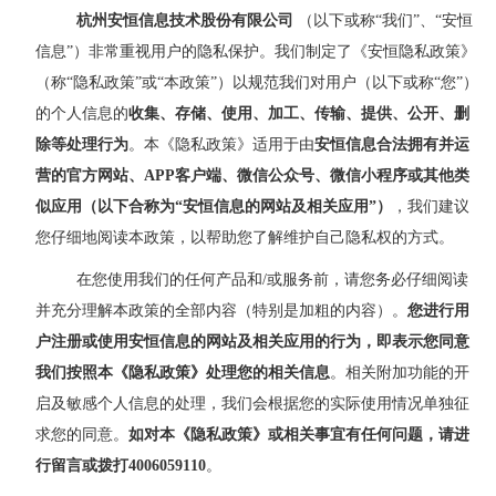
杭州安恒信息技术股份有限公司
（以下或称“我们”、“安恒
信息”）非常重视用户的隐私保护。
我们制定了《安恒隐私政策》
（称
“隐私政策”或“本政策”）以规范我们对用户（以下或称“您”）
的个人信息的
收集、存储、使用、加工、传输、提供、公开、删
除等处理行为
。本《隐私政策》适用于由
安恒信息合法拥有并运
营的官方网站、
APP客户端、微信公众号、微信小程序或其他类
似应用（以下合称为“安恒信息的网站及相关应用”）
，我们建议
您仔细地阅读本政策，以帮助您了解维护自己隐私权的方式。
在您使用我们
的任何产品和
/或服务前，请您务必仔细阅读
并充分理解本政策的全部内容（特别是加粗的内容）。
您进行用
户注册或使用安恒信息的网站及相关应用的行为，即表示您同意
我们按照本《隐私政策》
处理
您的相关信息
。相关附加功能的开
启及敏感个人信息的处理，我们会根据您的实际使用情况单独征
求您的同意。
如对本《隐私政策》或相关事宜有任何问题，请进
行留言或拨打
4006059110
。