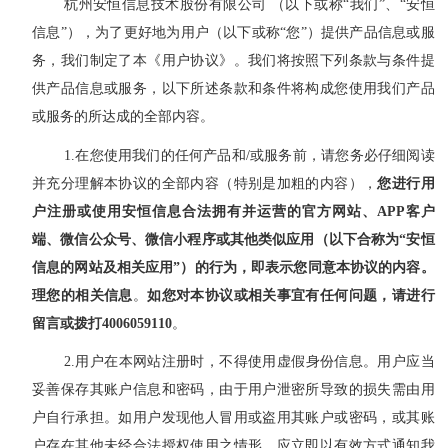
杭州安恒信息技术股份有限公司
（以下或称
“
我们
”
、
“
安恒
信息
”
）
，为了更好地为用户（
以下或称
“
您
”
）提供产品信息或服
务，我们制定了本《用户协议》。我们
将按照下列条款与条件提
供产品信息或服务，以下所述条款和条件将构成您
使用我们产品
或服务的所达成的全部内容。
1.在您使用我们
的任何产品和
/或服务前，请您务必仔细阅读
并充分理解本协议的全部内容（特别是加粗的内容），
您进行用
户注册或使用安恒信息合法拥有并运营的官方网站、
APP客户
端、微信公众号、微信小程序或其他类似应用（以下合称为“安恒
信息的网站及相关应用”）的行为，即表示您同意本协议的内容。
理
您的相关信息
。
如您对本协议或相关事宜有任何问题，请进行
留言或拨打
4006059110
。
2.
用户在本网站注册时，不得使用虚假身份信息。用户应当
妥善保存其账户信息和密码，由于用户泄密所导致的损失需由用
户自行承担。如用户发现他人冒用或盗用其账户或密码，或其账
户存在其他未经合法授权使用之情形，应立即以有效方式通知
我