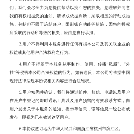
们，我们会尽全力为您提供帮助以挽回您的损失
。
您
理解并同意
我们
有权根据
您
的通知、请求或依据判断，采取相应的行动或措
施，包括但不限于冻结账户、限制账户功能等
措施
，
因您的授权
所采取的行动
所导致的损失
，应由您自行承担。
3.
用户不得利用本服务进行任何有损本公司及其关联企业的
权益
或其他用户合法权利之行为。
4.
用户不得基于本服务从事制作、使用、传播
“
私服
”
、
“
外
挂
”
等侵害本公司合法权益的行为。如有违反，本公司将依据中国
现行法律法规
本协议相关内容进行合法维权
。
5
.
用户知悉并确认，
我们将
通过邮件、短信、电话以及用户
在账户中登记的即时通讯工具
以及用户预留的有效联系方式
，向
用户发出关于本服务的通知、提示等信息，该等信息一经公布或
发布，即视为已
有效
送达至用户。
6.
本协议签订地为中华人民共和国
浙江
省
杭州
市
滨江区
。