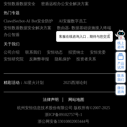
安恒数盾数据安全
密盾远程办公安全解决方案
热门专题
ClawdSecbot-AI Bot安全防护
AI安服数字员工
安恒数盾数据安全解决方案
数由器- 数据基础设施接入终端
办公智盾
客服在线咨询入口，期待与您交流
线上
关于我们
咨询
公司介绍
联系我们
安恒动态
招贤纳士
安恒党委
安恒研究院
反舞弊举报
隐私保护
投资者关系
产品
试用
联系
我们
精彩活动：
AI星火计划
2025西湖论剑
微信
咨询
法律声明
网站地图
杭州安恒信息技术股份有限公司 版权所有©2007-2025
浙ICP备09102757号-1
浙公网安备33010802003444号