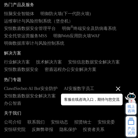
热门产品及服务
恒脑安全智能体
明御防火墙(下一代防火墙)
运维审计与风险控制系统（堡垒机）
®
安恒数盾数据安全管理平台
明御
终端安全及防病毒系统
安全托管运营服务MSS
明御Web应用防火墙WAF
明御数据库审计与风险控制系统
解决方案
行业解决方案
技术解决方案
安恒信息数据安全解决方案
安恒数盾数据安全
密盾远程办公安全解决方案
热门专题
ClawdSecbot-AI Bot安全防护
AI安服数字员工
安恒数盾数据安全解决方案
数由器- 数据基础设施接入终端
客服在线咨询入口，期待与您交流
办公智盾
线上
咨询
关于我们
公司介绍
联系我们
安恒动态
招贤纳士
安恒党委
产品
安恒研究院
反舞弊举报
隐私保护
投资者关系
试用