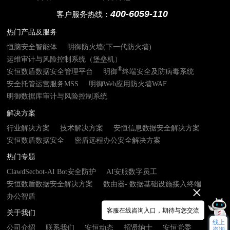
400-6059-110
客户服务热线：
热门产品及服务
恒脑安全智能体
明御防火墙(下一代防火墙)
运维审计与风险控制系统（堡垒机）
®
安恒数盾数据安全管理平台
明御
终端安全及防病毒系统
安全托管运营服务MSS
明御Web应用防火墙WAF
明御数据库审计与风险控制系统
解决方案
行业解决方案
技术解决方案
安恒信息数据安全解决方案
安恒数盾数据安全
密盾远程办公安全解决方案
热门专题
ClawdSecbot-AI Bot安全防护
AI安服数字员工
安恒数盾数据安全解决方案
数由器- 数据基础设施接入终端
办公智盾
客服在线咨询入口，期待与您交流
关于我们
线上
公司介绍
联系我们
安恒动态
招贤纳士
安恒党委
咨询