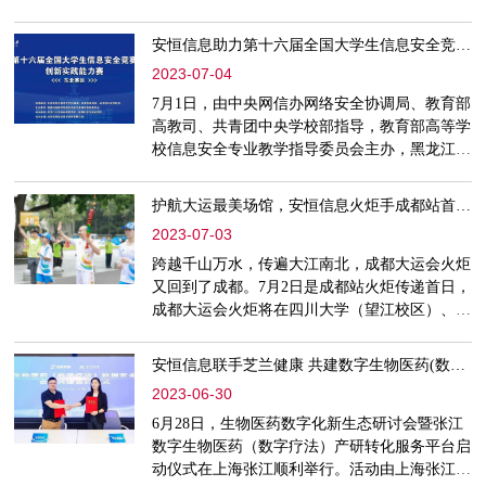
市场份额排名中，安恒信息WAF位居第二，这
是安恒信息连续四年在中国WAF市场中保持领
安恒信息助力第十六届全国大学生信息安全竞赛东北赛区圆满举办
先地位。IDC认为，无论是从法律合规层面还是
2023-07-04
业务切实需求层面来说，Web应用防火墙都是企
业构建主动网络安全防护体系的重要组件。数据
7月1日，由中央网信办网络安全协调局、教育部
显示，2022年中国硬件WAF市场规模为2.06亿美
高教司、共青团中央学校部指导，教育部高等学
元。虽然受到疫情及企业级客户IT建设预
校信息安全专业教学指导委员会主办，黑龙江大
学创业教育学院、数据科学与技术学院承办的第
十六届全国大学生信息安全竞赛创新实践能力赛
护航大运最美场馆，安恒信息火炬手成都站首日传递开跑
（东北赛区）在黑龙江大学圆满落幕。安恒信息
2023-07-03
为本次赛事提供技术平台与支撑，圆满护航东北
分赛区成功举行。此次大赛自启动以来，引起各
跨越千山万水，传遍大江南北，成都大运会火炬
大高校广泛关注、参赛选手再创历史新高，来自
又回到了成都。7月2日是成都站火炬传递首日，
全国近500所高校，2000
成都大运会火炬将在四川大学（望江校区）、成
都体育学院、成都职业技术学院传递。每所高校
分别有31棒火炬手，安恒信息副总裁何恐于成都
安恒信息联手芝兰健康 共建数字生物医药(数字疗法)数据安全平台
体育学院第16棒接过火炬继续传递。“希望之
2023-06-30
光”重返天府之国，将在成都绽放最绚烂的光
彩。燃烧网安热情建设更加安全的网络环境成都
6月28日，生物医药数字化新生态研讨会暨张江
站火炬传递首日，火炬手队伍灿烂夺目。他们来
数字生物医药（数字疗法）产研转化服务平台启
自体育、民航、教育、科技
动仪式在上海张江顺利举行。活动由上海张江集