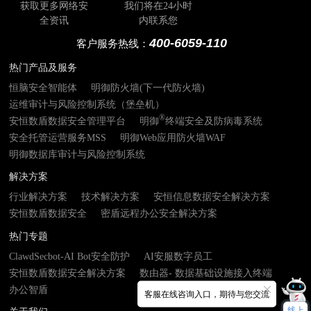
获取更多网络安
我们将在24小时
全资讯
内联系您
400-6059-110
客户服务热线：
热门产品及服务
恒脑安全智能体
明御防火墙(下一代防火墙)
运维审计与风险控制系统（堡垒机）
®
安恒数盾数据安全管理平台
明御
终端安全及防病毒系统
安全托管运营服务MSS
明御Web应用防火墙WAF
明御数据库审计与风险控制系统
解决方案
行业解决方案
技术解决方案
安恒信息数据安全解决方案
安恒数盾数据安全
密盾远程办公安全解决方案
热门专题
ClawdSecbot-AI Bot安全防护
AI安服数字员工
安恒数盾数据安全解决方案
数由器- 数据基础设施接入终端
办公智盾
客服在线咨询入口，期待与您交流
线上