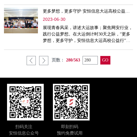
团主办，杭州芝兰健康承办，安恒信息等单位支
持。安恒信息高级副总裁、上海总部总经理颜新
更多梦想，更多守护 安恒信息大运高校公益行全面开展
兴，安恒信息上海总部首席科学家周亚超受邀出
2023-06-30
席活动。数字生物医药（数字疗法）数据安全平
台签约共建当前，健康医疗大数据已被定为重要
展现青春风采，讲述大运故事；聚焦网安行业，
的基础战略资源，大量的医疗健康大数据将被广
践行公益梦想。在大运倒计时30天之际，“更多
泛应用于临床决策支持、
梦想，更多守护，安恒信息大运高校公益行”于6
月27日在成都信息工程大学拉开序幕，随后分别
走进电子科技大学与西南交通大学，与600余名
高校学子，共同感受大运会与网络安全行业的独
页数：
280/563
特魅力。此次系列公益宣讲在成都大运会执委会
宣传部（开闭幕式部）指导下，由成都大运会网
络安全官方赞助商安恒信息主办，成都市安恒慈
善公益基金会承办，旨
扫码关注
即刻扫码
安恒信息公众号
预约免费试用