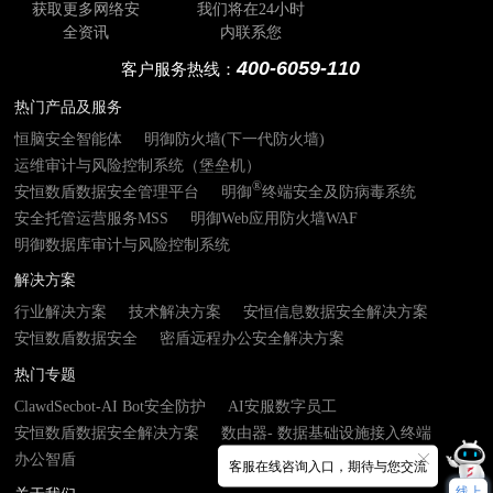
获取更多网络安
我们将在24小时
全资讯
内联系您
400-6059-110
客户服务热线：
热门产品及服务
恒脑安全智能体
明御防火墙(下一代防火墙)
运维审计与风险控制系统（堡垒机）
®
安恒数盾数据安全管理平台
明御
终端安全及防病毒系统
安全托管运营服务MSS
明御Web应用防火墙WAF
明御数据库审计与风险控制系统
解决方案
行业解决方案
技术解决方案
安恒信息数据安全解决方案
安恒数盾数据安全
密盾远程办公安全解决方案
热门专题
ClawdSecbot-AI Bot安全防护
AI安服数字员工
安恒数盾数据安全解决方案
数由器- 数据基础设施接入终端
办公智盾
客服在线咨询入口，期待与您交流
线上