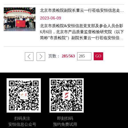
牌，安恒信息副总裁周丽萍受邀出席签约仪式，
安恒信息数字人才创研院专家作《实战型数字安
北京市质检院副院长董云一行莅临安恒信息走访调研
全人才培养探索与实践》主题演讲。天津信创与
2023-06-09
数字产业人才培养基地是由天津市河西区政府支
持，智教人才发展（天津）有限公司主办，信创
北京市质检院&安恒信息党支部及参会人员合影
及数字产业链龙头企业合作支撑的职业教育人才
6月6日，北京市产品质量监督检验研究院（以下
培养基地。基地依托载体
简称“市质检院”）副院长董云一行莅临安恒信息
北京总部走访调研，安恒信息北京党支部书记、
高级副总裁赵万国，北京党支部宣传委员、高级
副总裁段平霞等接待董云一行。市质检院信安所
页数：
285/563
党支部书记、所长李恒宇，党支部宣传委员张育
盛，副所长刘振峰、赵继刚、孙燕楠等陪同调
研。市质检院副院长董云董云对于安恒信息十六
年的高质量发展表示
扫码关注
即刻扫码
安恒信息公众号
预约免费试用