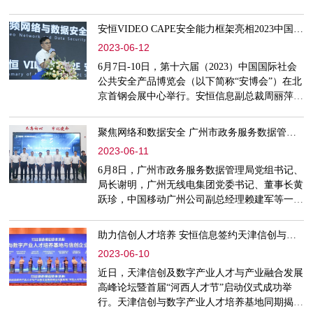
为星标关注信息不走丢哦！往期精彩回顾聚焦网
络和数据安全 广州市政务服务数据管理局领导
安恒VIDEO CAPE安全能力框架亮相2023中国国际社会公共安全产品博览会
一行到访安恒信息2023-06-10 北京市质检院副院
2023-06-12
长董云一行莅临安恒信息走访调研2023-06-09 深
化数据合作 上海数据集团领导一行莅临安恒信
6月7日-10日，第十六届（2023）中国国际社会
息参观指导2023-06-08
公共安全产品博览会（以下简称“安博会”）在北
京首钢会展中心举行。安恒信息副总裁周丽萍率
团参加安博会视频网络与数据安全高端论坛，明
鉴物联产品部副总经理王聪作主题演讲。王聪在
聚焦网络和数据安全 广州市政务服务数据管理局领导一行到访安恒信息
安博会视频网络与数据安全高端论坛上发表了题
2023-06-11
为《构建完整安全能力框架，赋能视频网络与数
据安全》的演讲，介绍了安恒信息在视频网络与
6月8日，广州市政务服务数据管理局党组书记、
数据安全方面最新产品方案情况，同时向与会嘉
局长谢明，广州无线电集团党委书记、董事长黄
宾分享了安恒VIDEO CA
跃珍，中国移动广州公司副总经理赖建军等一行
莅临安恒信息安全创新体验中心、MSS亚运天
穹-新一代主动防御运营中心参观，就网络和数
助力信创人才培养 安恒信息签约天津信创与数字产业人才培养基地
据安全进行座谈交流。安恒信息董事长范渊等公
2023-06-10
司管理层、广东总部总经理张清华等陪同参观座
谈。座谈会上，范渊对各位领导到访安恒信息表
近日，天津信创及数字产业人才与产业融合发展
示感谢。他说，安恒信息作为广东的城市发展合
高峰论坛暨首届“河西人才节”启动仪式成功举
作伙伴，已落成的广州白云
行。天津信创与数字产业人才培养基地同期揭