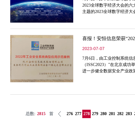
2023全球数字经济大会的
主题的2023全球数字经济
政府副秘书长许心超，工业
信息化党组书记、局长姜广
士邬贺
喜报！安恒信息荣获“20
2023-07-07
7月6日，由工业控制系统信息
（ISSC2023）”在北京
进一步健全数据安全产业政
数据安全关键核心技术、重
数字经济时代下数字中国建
业互联网安
总数:
2815
首
276
277
278
279
280
281
282
283