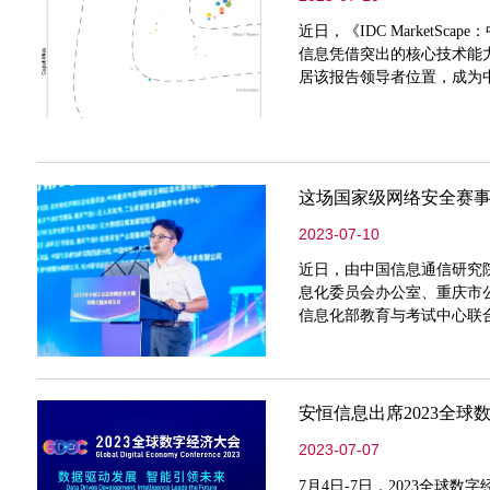
近日，《IDC MarketS
信息凭借突出的核心技术能
居该报告领导者位置，成为
MarketScape：IDC M
商的竞争力提供一个概述。
图形说明每个
这场国家级网络安全赛
2023-07-10
近日，由中国信息通信研究
息化委员会办公室、重庆市
信息化部教育与考试中心联合
在重庆市圆满落幕。安恒信
颁奖仪式中，副总裁井柯受
大赛是
安恒信息出席2023全球
2023-07-07
7月4日-7日，2023全球