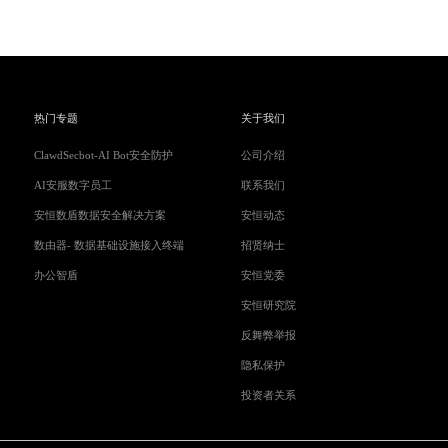
热门专题
关于我们
ClawdSecbot-AI Bot安全防护
公司介绍
AI安服数字员工
联系我们
安恒数盾数据安全解决方案
安恒动态
数由器- 数据基础设施接入终端
招贤纳士
办公智盾
安恒党委
安恒研究院
反舞弊举报
隐私保护
投资者关系