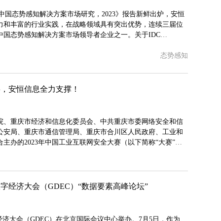
cape：中国态势感知解决方案市场研究，2023》报告新鲜出炉，安恒
力和丰富的行业实践，在战略领域具有突出优势，连续三届位
中国态势感知解决方案市场领导者企业之一。关于IDC
arketScape厂商评估模型旨在为特定市场中信息和通信技术（ICT）厂
态势感知
研究方法采用严格的定性和定量的标准的评分方法，以单一的
事，安恒信息全力支撑！
院、重庆市经济和信息化委员会、中共重庆市委网络安全和信
公安局、重庆市通信管理局、重庆市合川区人民政府、工业和
主办的2023年中国工业互联网安全大赛（以下简称“大赛”）
息为大赛决赛提供技术支持，并荣获优秀支撑奖；在闭幕式暨
邀就《工业互联网安全新安全场景实践》发表主题演讲。本次
数字经济大会（GDEC）“数据要素高峰论坛”
数字经济大会（GDEC）在北京国际会议中心举办。7月5日，作为