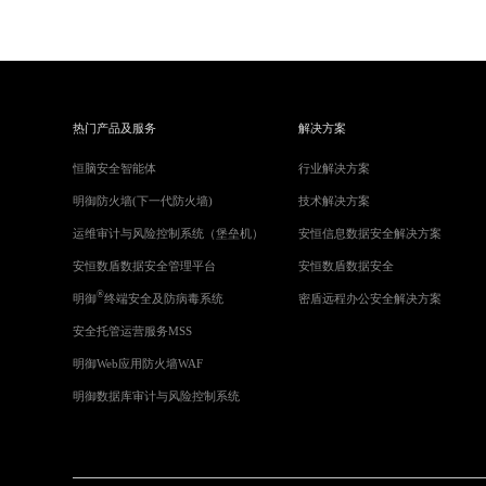
热门产品及服务
解决方案
恒脑安全智能体
行业解决方案
明御防火墙(下一代防火墙)
技术解决方案
运维审计与风险控制系统（堡垒机）
安恒信息数据安全解决方案
安恒数盾数据安全管理平台
安恒数盾数据安全
®
明御
终端安全及防病毒系统
密盾远程办公安全解决方案
安全托管运营服务MSS
明御Web应用防火墙WAF
明御数据库审计与风险控制系统