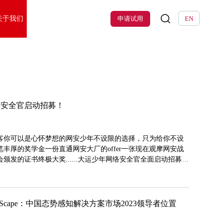
关于我们
申请试用
EN
络安全官启动招募！
客你可以是心怀梦想的网安少年不设限的选择，只为给你不设
丰厚的奖学金一份直通网安大厂的offer一张现在观摩网安战
颁发的证书终极大奖......大运少年网络安全官全面启动招募欢
世界大学生夏季运动会将在成都盛大开幕。这是疫情结束以来，国
综合赛事，也是全世界青少年交流学习、展现风采的平台。自
etScape：中国态势感知解决方案市场2023领导者位置