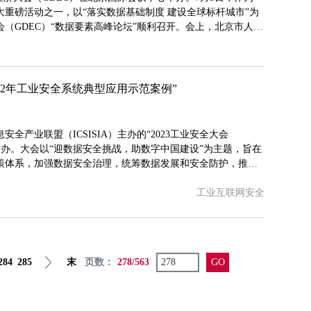
六大重磅活动之一，以“落实数据基础制度 建设全球标杆城市”为
大会（GDEC）“数据要素高峰论坛”顺利召开。会上，北京市人民
和信息化部信息技术发展司副司长王威伟致辞。北京市经济和
智重磅发布北京市数据要素重要政策发布解读。中国工程院院
22年工业安全系统典型应用示范案例”
安全产业联盟（ICSISIA）主办的“2023工业安全大会
成功举办。大会以“迎数据安全挑战，助数字中国建设”为主题，旨在
策体系，加强数据安全治理，统筹数据发展和安全防护，推动
点产品发展水平和专业服务能力跻身世界先列，从而有效支撑
工业互联网安全
设和数字经济发展。会上，安恒信息提报的《生物制药行业工
284
285
末
页数：
278/563