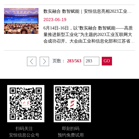
员会换届会议暨工业互联网产业联盟第七次理事
大会、会员大会。会议公布了第二届工业互联网
数实融合 数智赋能｜安恒信息亮相2023工业互联网大会
战略咨询专家委员会委员名单。中国工程院院士
2023-06-19
周济担任主任，中国工程院院士邬贺铨，第十三
届全国人大社会建设委员会副主任委员、中国工
6月14日-16日，以“数实融合 数智赋能——高质
业经济学会会长江小涓，工业和信息化部总工程
量推进新型工业化”为主题的2023工业互联网大
师田玉龙，工业和信息化部
会成功召开。大会由工业和信息化部和江苏省人
民政府主办，工业互联网专项工作组相关单位、
部内相关司局、部属事业单位，江苏省工业和信
息化厅、通信管理局，苏州市人民政府、有关地
页数：
283/563
市负责人，以及有关企业家、技术专家和产业代
表参加本次大会，共商我国工业互联网高质量发
展的未来。以能力为导向构建新型工业化数字安
全生态在融合新模式、
扫码关注
即刻扫码
安恒信息公众号
预约免费试用