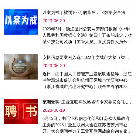
529828号小行星“金华一中星”雕塑，在金华一中
丽泽湖畔落成揭幕，寰宇中光年之隔的金中星
以案为戒｜被罚100万的背后：《数据安全法》究竟如何遵守
被“拉近”到眼前，激励着金中学子脚踏实地，仰
2023-06-20
望星空，指引着一代代金中人心怀天下，追求卓
越。2021年12月，为迎接金华一中建校120周
2023年3月，浙江温州公安网安部门根据《中华
年，为纪念各届校友在推动世界科学、技术、教
人民共和国数据安全法》第四十五条的规定，对
育等方面作出的卓越贡献
某科技公司及项目主管人员、直接责任人员分别
作出罚款100万元、8万元、6万元的行政处罚。
主要原因是该科技有限公司在为浙江某县级市政
安恒信息两案例入选“2022年度城市大脑（智慧城市）场景应用优秀案例”
府部门开发运维信息管理系统的过程中，在未经
2023-06-20
建设单位同意的情况下，将建设单位采集的敏感
业务数据擅自上传至租用的公有云服务器上，且
近日，由中国人工智能产业发展联盟指导，浙江
未采取安全保护措施，造成了严重的数据泄露。
省智慧城市促进会和杭州国际城市学研究中心
从该案例可以看出，不管
（浙江省城市治理研究中心）联合主办的2023智
慧城市产业大会暨之江数智城市论坛在杭州举
行。来自国家和省市县相关职能部门、研究机
范渊受聘“工业互联网战略咨询专家委员会”执行委员
构、企事业单位代表200余人参会。会上，安恒
2023-06-19
信息申报的海归浙里案例、“上马石”企业e服务
平台两个案例双双入选“2022年度城市大脑（智
6月15日，由工业和信息化部和江苏省人民政府
慧城市）场景应用优秀案例”。“海归浙里·相约
主办的2023工业互联网大会在江苏省苏州市召
高新”应用作为省委改革办
开。大会期间举办了工业互联网战略咨询专家委