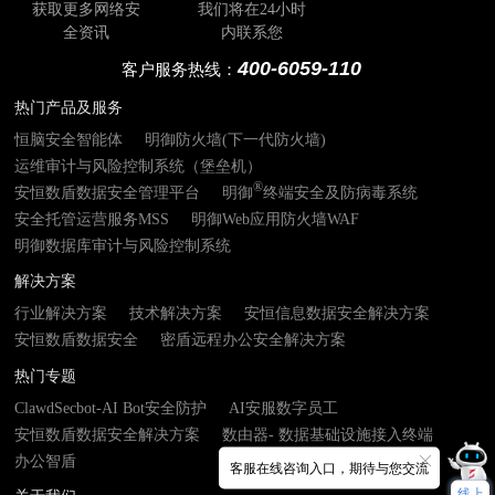
获取更多网络安
我们将在24小时
全资讯
内联系您
400-6059-110
客户服务热线：
热门产品及服务
恒脑安全智能体
明御防火墙(下一代防火墙)
运维审计与风险控制系统（堡垒机）
®
安恒数盾数据安全管理平台
明御
终端安全及防病毒系统
安全托管运营服务MSS
明御Web应用防火墙WAF
明御数据库审计与风险控制系统
解决方案
行业解决方案
技术解决方案
安恒信息数据安全解决方案
安恒数盾数据安全
密盾远程办公安全解决方案
热门专题
ClawdSecbot-AI Bot安全防护
AI安服数字员工
安恒数盾数据安全解决方案
数由器- 数据基础设施接入终端
办公智盾
客服在线咨询入口，期待与您交流
线上