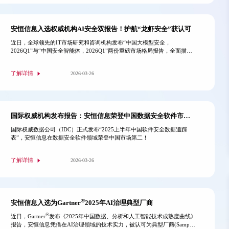
安恒信息入选权威机构AI安全双报告！护航“龙虾安全”获认可
近日，全球领先的IT市场研究和咨询机构发布“中国大模型安全，
2026Q1”与“中国安全智能体，2026Q1”两份重磅市场格局报告，全面描绘
并解析了中国AI安全领域的竞争格局与发展态势。凭借在数字安全与人工
智能两大领域的深厚积累与领先优势，安恒信息成功入选两份报告的核心代
了解详情
2026-03-26
表厂商名单，再次彰显其在前沿安全技术赛道的行业影响力与市场地位。
国际权威机构发布报告：安恒信息荣登中国数据安全软件市场前二
国际权威数据公司（IDC）正式发布“2025上半年中国软件安全数据追踪
表”，安恒信息在数据安全软件领域荣登中国市场第二！
了解详情
2026-03-26
®
安恒信息入选为Gartner
2025年AI治理典型厂商
®
近日，Gartner
发布《2025年中国数据、分析和人工智能技术成熟度曲线》
报告，安恒信息凭借在AI治理领域的技术实力，被认可为典型厂商(Sample