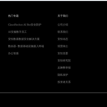
热门专题
关于我们
ClawdSecbot-AI Bot安全防护
公司介绍
AI安服数字员工
联系我们
安恒数盾数据安全解决方案
安恒动态
数由器- 数据基础设施接入终端
招贤纳士
办公智盾
安恒党委
安恒研究院
反舞弊举报
隐私保护
投资者关系