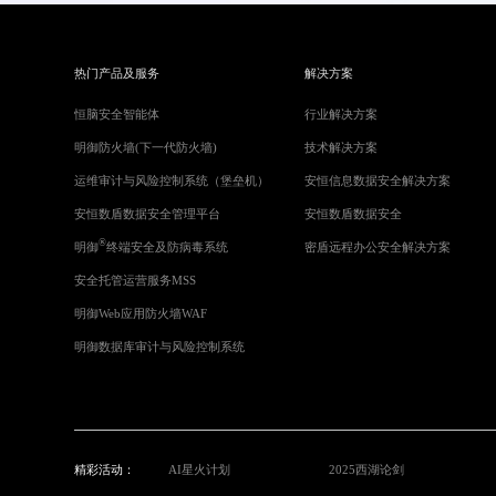
热门产品及服务
解决方案
恒脑安全智能体
行业解决方案
明御防火墙(下一代防火墙)
技术解决方案
运维审计与风险控制系统（堡垒机）
安恒信息数据安全解决方案
安恒数盾数据安全管理平台
安恒数盾数据安全
®
明御
终端安全及防病毒系统
密盾远程办公安全解决方案
安全托管运营服务MSS
明御Web应用防火墙WAF
明御数据库审计与风险控制系统
精彩活动：
AI星火计划
2025西湖论剑