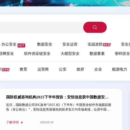
办公安全
数据安全
安全运营
实战攻防
安全
联网安全
软件供应链安全
大模型安全
数据要素
密码安全
疗
教育
运营商
公安
政府
企业
能源电力
国际权威咨询机构2025下半年报告：安恒信息获中国数据安全市场份额第一
近日，国际数据公司IDC发布“2025 H2（下半年）中国安全软件市场跟踪报
告（非公有云）”，安恒信息凭借领先的技术实力与市场表现，位居中国数
据安全市场（2025 H2）份额第一。在AI驱动的数字新时代，动态数据安全
已不再是选择题，而是必答题。唯有构建静态与动态融合、技术与合规并
了解详情
2026-05-18
重、AI与安全共生的全域防护体系，才能让数据在安全的前提下充分释放
价值。