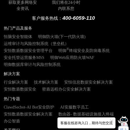
获取更多网络安
我们将在24小时
全资讯
内联系您
400-6059-110
客户服务热线：
热门产品及服务
恒脑安全智能体
明御防火墙(下一代防火墙)
运维审计与风险控制系统（堡垒机）
®
安恒数盾数据安全管理平台
明御
终端安全及防病毒系统
安全托管运营服务MSS
明御Web应用防火墙WAF
明御数据库审计与风险控制系统
解决方案
行业解决方案
技术解决方案
安恒信息数据安全解决方案
安恒数盾数据安全
密盾远程办公安全解决方案
热门专题
ClawdSecbot-AI Bot安全防护
AI安服数字员工
安恒数盾数据安全解决方案
数由器- 数据基础设施接入终端
办公智盾
客服在线咨询入口，期待与您交流
线上