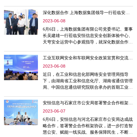
新”海淀网络安全高质量发展论坛在京举行。安
恒信息数字人才创研院副院长樊睿受邀参加论坛
深化数据合作 上海数据集团领导一行莅临安恒信息参观指导
并演讲。本次论坛旨在为区域人才搭建对话交流
2023-06-08
和开放合作平台。活动聚焦网络安全人才培养、
产业发展等内容，汇聚网络安全产、教、学、
6月6日，上海数据集团有限公司党委书记、董事
研、用各方力量，为进一步构建以网络安全人才
长吴建雄一行莅临安恒信息安全创新体验中心、
培养为核心、产业发展为依
天穹安全运营中心参观指导，就深化数据合作进
行座谈交流。安恒信息董事长范渊，党委书记张
小孟，高级副总裁、上海总经理颜新兴等陪同调
工业互联网安全和车联网安全政策宣贯和交流培训会举行 安恒信息受邀授课
研座谈。座谈会上，范渊对吴建雄一行莅临安恒
2023-06-08
信息表达感谢，期待双方深化数据领域的交流合
作，进一步拓展数据价值。他说，数据安全根植
近日，在工业和信息化部网络安全管理局指导
于安恒信息的基因之中，多年来，安恒信息在网
下，由湖南省工业和信息化厅、湖南省通信管理
络安全和数据安全积累
局、中国信息通信研究院联合承办的首期工业互
联网安全和车联网安全政策宣贯和交流培训会在
湖南长沙顺利召开。会上围绕工业互联网安全和
安恒信息与石家庄市公安局签署警企合作框架协议 共建警企实验室
车联网安全两大主题方向展开政策、标准、技术
2023-06-07
等方面交流培训，并交流优秀实践做法。安恒信
息副总裁叶鹏受邀分享工业互联网安全案例与实
6月6日，安恒信息与河北石家庄市公安局达成战
践，就《IT和OT融合的工业互联网安全监测实
略合作，签署警企合作框架协议，进一步打造智
践》展开培训课程。工业和
慧公安、赋能一线实战、服务保障民生，不断提