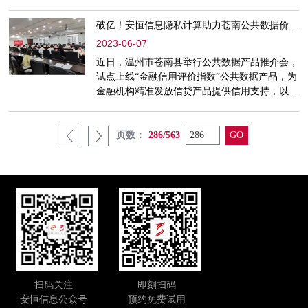
升科技兴警、改革强警能力水平。在石家庄市公
安局有关领导，安恒信息高级副总裁芦健的见证
破亿！安恒信息隐私计算助力苍南公共数据价值挖掘
下，石家庄市有关领导与安恒信息河北办主任王
2023-06-07
子永签署协议。双方将依托各自优势资源，共建
石家庄市公安局警企实验室，为开展打击违法犯
近日，温州市苍南县举行公共数据产品推介会，
罪提供全要素支撑工作，提升公安领域内安全风
试点上线“金融信用评价指数”公共数据产品，为
险防护能力和水平。同
金融机构精准发放信贷产品提供信用支持，以公
共数据资源效用最大化赋能实体经济发展。安恒
信息隐私计算平台在数据要素开发利用中助力公
共数据“可用不可见、可用不可取”。成立县公共
页数：
286/563
大数据实验室助力开发“金融信用评价指数”去年
年底，国家出台“数据二十条”，提出数据资源持
有权、数据加工使用权、数据产品经营权“三权
分置”制度框
扫码关注
即刻扫码
安恒信息公众号
预约免费试用