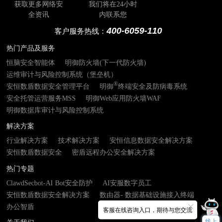
获取更多网络安
我们将在24小时
全资讯
内联系您
400-6059-110
客户服务热线：
热门产品及服务
恒脑安全智能体
明御防火墙(下一代防火墙)
运维审计与风险控制系统（堡垒机）
®
安恒数盾数据安全管理平台
明御
终端安全及防病毒系统
安全托管运营服务MSS
明御Web应用防火墙WAF
明御数据库审计与风险控制系统
解决方案
行业解决方案
技术解决方案
安恒信息数据安全解决方案
安恒数盾数据安全
密盾远程办公安全解决方案
热门专题
ClawdSecbot-AI Bot安全防护
AI安服数字员工
安恒数盾数据安全解决方案
数由器- 数据基础设施接入终端
办公智盾
客服在线咨询入口，期待与您交流
线上