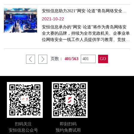
不知看不见的成本才是最昂贵的，等保建设除了
安全设备采购的显性成本，同时还存在着多种隐
安恒信息助力2021“网安·论道”青岛网络安全大赛圆满举办
性成本，这些看不见的成本会持续贯穿在等保安
2021-10-22
全体系设计、建设、运营的全流程中，较之显性
成本其隐蔽性强且不易量化，容易被中小型用户
安恒信息承办的“网安·论道”将作为青岛网络安
所忽视，但却是一笔不小的开销。
全大赛的品牌，持续为全市党政机关、企事业单
位网络安全一线工作人员提供学习教育、竞技比
拼、交流互动的平台，助力网络安全人才队伍建
设和网络安全工作落实。
页数：
401/563
扫码关注
即刻扫码
安恒信息公众号
预约免费试用