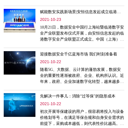
权使用，发放了全国首份“个人数据资产云凭
证”。此次云凭证的发放，有效推动了个人数据
赋能数安实践新场景|安恒信息发起成立临港数字安全产业联盟
要素从资源到资产的转变，是温州大力探索数据
2021-10-23
要素市场化配置的有益尝试。
10月21日，数据安全中国行上海站暨临港数字安
全产业联盟发布仪式开展，由安恒信息发起的临
港数字安全产业联盟正式成立。中国（上海）自
由贸易试验区临港新片区管理委员会、中共上海
市委网络安全和信息化委员会办公室、上海市通
迎接数据安全千亿蓝海市场 我们时刻准备着
信学会通信安全技术专业委员会等领导莅临现
2021-10-22
场。
随着5G、大数据、云计算的蓬勃发展，数据安
全的重要性逐渐被政府、企业、机构所认识。近
年来，政府、企业加速数字化转型，越来越多的
企业选择居家远程办公，越来越多地使用基于云
上的技术。但网络安全、数据安全建设落后于企
先解决一件事儿：消除“过等保”的隐形成本
业技术转型，也伴随沉重代价。
2021-10-22
初次开展等保建设的用户，很容易将投入与设备
价格划等号，在满足等保合规和自身安全需求的
前提下，采购成本越低，则代表性价比越高。殊