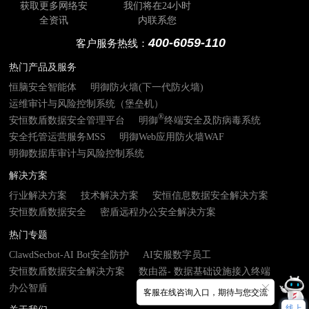
获取更多网络安
我们将在24小时
全资讯
内联系您
400-6059-110
客户服务热线：
热门产品及服务
恒脑安全智能体
明御防火墙(下一代防火墙)
运维审计与风险控制系统（堡垒机）
®
安恒数盾数据安全管理平台
明御
终端安全及防病毒系统
安全托管运营服务MSS
明御Web应用防火墙WAF
明御数据库审计与风险控制系统
解决方案
行业解决方案
技术解决方案
安恒信息数据安全解决方案
安恒数盾数据安全
密盾远程办公安全解决方案
热门专题
ClawdSecbot-AI Bot安全防护
AI安服数字员工
安恒数盾数据安全解决方案
数由器- 数据基础设施接入终端
办公智盾
客服在线咨询入口，期待与您交流
线上