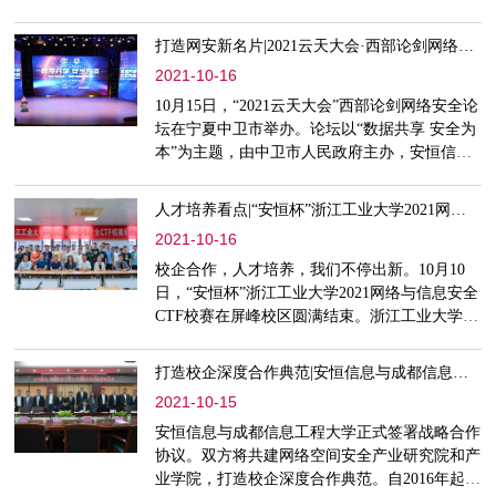
富，确保工业互联网安全防护建设工作稳步落地
打造网安新名片|2021云天大会·西部论剑网络安全论坛举办
2021-10-16
10月15日，“2021云天大会”西部论剑网络安全论
坛在宁夏中卫市举办。论坛以“数据共享 安全为
本”为主题，由中卫市人民政府主办，安恒信息
承办。安恒信息高级副总裁芦健发表致辞，希望
作为建设中卫市的长期合伙人，助力中卫高质量
人才培养看点|“安恒杯”浙江工业大学2021网络与信息安全CTF校赛完美收官
发展；副总裁王瑞分享了安恒信息以数据安全、
2021-10-16
数据开放作为主旨来赋能网络安全工作的举措和
成果。
校企合作，人才培养，我们不停出新。10月10
日，“安恒杯”浙江工业大学2021网络与信息安全
CTF校赛在屏峰校区圆满结束。浙江工业大学教
务处江颉副处长、计算机学院陈铁明副院长，安
恒信息数字人才创研院吴鸣旦副院长等出席活动
打造校企深度合作典范|安恒信息与成都信息工程大学签署战略合作协议
和颁奖典礼。竞赛组织方师生代表与参赛学生
2021-10-15
100余人共同参与活动。
安恒信息与成都信息工程大学正式签署战略合作
协议。双方将共建网络空间安全产业研究院和产
业学院，打造校企深度合作典范。自2016年起安