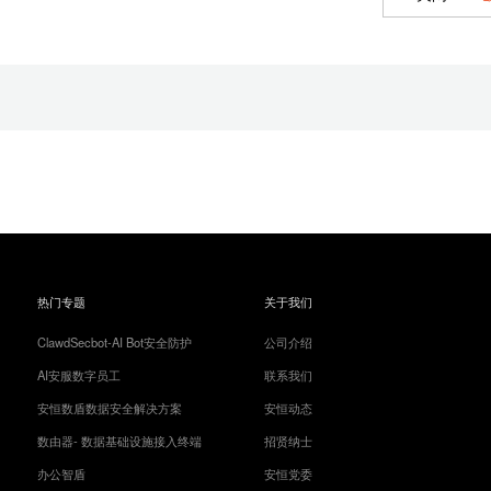
热门专题
关于我们
ClawdSecbot-AI Bot安全防护
公司介绍
AI安服数字员工
联系我们
安恒数盾数据安全解决方案
安恒动态
数由器- 数据基础设施接入终端
招贤纳士
办公智盾
安恒党委