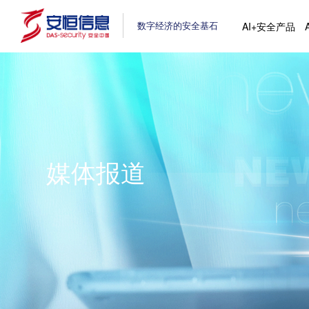
数字经济的安全基石
AI+安全产品
媒体报道