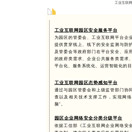
工业互联
工业互联网园区安全服务平台
为园区的管委会、工业互联网平台企
提供贯穿线上、线下的安全监测与防
及管委会等政府部门在平台安全、应
的政府类需求、企业公共服务类需求
平台化、服务系统化、运营智能化的
工业互联网园区态势感知平台
通过与园区管委会和上级监管部门协
查以及相关技术支撑工作，实现网络
脑”。
园区企业网络安全分类分级平台
依据工信部《工业互联网企业网络安