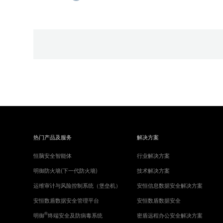
热门产品及服务
解决方案
恒脑安全智能体
行业解决方案
明御防火墙(下一代防火墙)
技术解决方案
运维审计与风险控制系统（堡垒机）
安恒信息数据安全解决方案
安恒数盾数据安全管理平台
安恒数盾数据安全
®
明御
终端安全及防病毒系统
密盾远程办公安全解决方案