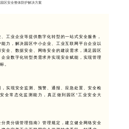
网园区安全整体防护解决方案
业、工业企业等提供数字化转型的一站式安全服务，
护能力，解决园区中小企业、工业互联网平台企业以
用安全、数据安全、网络安全的建设需求，满足园区
、企业数字化转型类需求并实现安全赋能，实现管理
目标。
同，实现安全监测、预警、通报、应急处置、安全检
安全常态化监测能力，真正做到园区“工业安全大
全分类分级管理指南》管理规定，建立健全网络安全