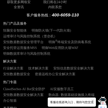
获取更多网络安
我们将在24小时
全资讯
内联系您
400-6059-110
客户服务热线：
热门产品及服务
恒脑安全智能体
明御防火墙(下一代防火墙)
运维审计与风险控制系统（堡垒机）
®
安恒数盾数据安全管理平台
明御
终端安全及防病毒系统
安全托管运营服务MSS
明御Web应用防火墙WAF
明御数据库审计与风险控制系统
解决方案
行业解决方案
技术解决方案
安恒信息数据安全解决方案
安恒数盾数据安全
密盾远程办公安全解决方案
热门专题
ClawdSecbot-AI Bot安全防护
AI安服数字员工
安恒数盾数据安全解决方案
数由器- 数据基础设施接入终端
办公智盾
客服在线咨询入口，期待与您交流
线上