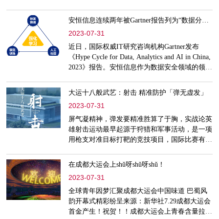
过多轮的激烈比拼，中国代表队的姑娘们夺得了
两金一银，站上领奖台。而赛场背后，在本次成
安恒信息连续两年被Gartner报告列为“数据分类分级领域”领跑厂商
都大运会网络安全保障期间，安恒女性之力量在
2023-07-31
多个网络安保重要岗位上展现得淋漓尽致，为本
次成都大运会安全值守发光发热，实现自我价
近日，国际权威IT研究咨询机构Gartner发布
值。她们，有面对突发情况的坚挺冲劲，有主动
《Hype Cycle for Data, Analytics and AI in China,
白班夜班对调调整以保证同
2023》报告。安恒信息作为数据安全领域的领军
企业之一，致力于数据分类分级，连续两年被
Gartner报告列为“数据分类分级领域”领跑厂商。
大运十八般武艺：射击 精准防护「弹无虚发」
数据分类分级的必要性据IBM《2022 年数据泄
2023-07-31
露成本报告》揭示，全球平均单一事件数据泄露
成本高达435万美元，数据安全问题已经严重制
屏气凝精神，弹发要精准胜算了于胸，实战论英
约业务数字化转型的进程。而通过对数据开展分
雄射击运动最早起源于狩猎和军事活动，是一项
用枪支对准目标打靶的竞技项目，国际比赛有男
女个人项目，也有团体项目。1984年第23届奥运
会上，射击运动员许海峰获得冠军，取得了中国
在成都大运会上shǔ呀shǔ呀shǔ！
奥运史上的第一枚金牌。成都大运会期间，来自
2023-07-31
世界各地的射击运动员们将齐聚于成都市射击运
动学校。比赛场上，不光是运动员要精准射中靶
全球青年因梦汇聚成都大运会中国味道 巴蜀风
心，射击场馆系统更需要精准判定每一发的成
韵开幕式精彩纷呈来源：新华社7.29成都大运会
绩。据了解，射击比赛场
首金产生！祝贺！！成都大运会上青春含量拉满