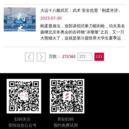
运动员们比赛精彩成都“赛事名城”建设也如火如
荼数字蓉城、网络安全、星火计划……接下来和
大运十八般武艺：武术 安全也需「刚柔并济」
小编一起感受成都大运会魅力蜀shu——结缘成
2023-07-30
都，谱写大运第31届世界大学生夏季运动会即将
召开，成都将成为向国际社会展现精神风貌的重
刚柔显身法，攻防讲招式拳刀棍剑枪，功夫美名
要窗口。本届成都大运会由于赛事规模大、全面
扬继北京冬奥会的吉祥物“冰墩墩”之后，又一只
向观众开放、涉及场馆
大熊猫火了，这就是第31届世界大学生夏季运动
会的吉祥物熊猫“蓉宝”。我们知道电影《功夫熊
猫》中阿宝利用自身雄厚胸肌与臂膀之力，进行
格斗的技巧。这种技巧，借鉴了中国传统武术中
页数：
272/563
形意拳中的“熊膀”。成都大运会比赛日第一天，
武术项目来到大熊猫的故乡，不禁让人想到
了“功夫熊猫”，而且又是首金诞生的比赛项目，
这也成为本届大运
扫码关注
即刻扫码
安恒信息公众号
预约免费试用