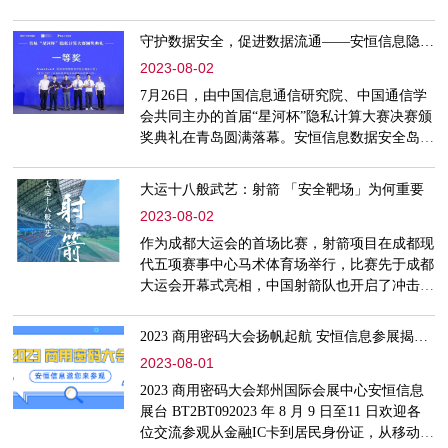
中国人民银行业务领域数据处理活动，履行数据
安全保护义务，并向社会公开征求意见。《办
守护数据安全，促进数据流通——安恒信息隐私计算解决方案再获全国一等奖！
法》是中国人民银行在过去一年充分调研总结行
2023-08-02
业数据安全成熟经验做法基础上，细化明确中国
人民银行业务领域数据安全的合规底线要求，有
7月26日，由中国信息通信研究院、中国通信学
效填补了本领域数据安全管理制度保障空白。
会共同主办的首届“星河杯”隐私计算大赛决赛颁
《办法》共八章五十七条，
奖典礼在青岛圆满落幕。安恒信息数据安全岛核
心算法团队以 “广告精准投放-可信执行环境”赛
道排名第一的优异成绩，摘得本次大赛一等奖，
大运十八般武艺：射箭 「安全靶场」为何重要
充分彰显了安恒信息安全岛隐私计算产品独特的
2023-08-02
技术优势、强大的性能优势和广泛的市场认可。
本届大赛以推动技术创新、深化行业应用、发现
作为成都大运会的首场比赛，射箭项目在成都现
优秀人才、构建可信生态为核心目标，在多方的
代五项赛事中心马术体育场举行，比赛先于成都
共同努力、齐心推动
大运会开幕式亮相，中国射箭队也开启了冲击奖
牌的征程，并于7月30日夺得男子复合弓团体决
赛金牌。这也是中国队在射箭项目拿下的首枚金
2023 商用密码大会扬帆起航 安恒信息参展揭秘！
牌。射箭运动是非身体接触的间接性对抗，要求
2023-08-01
射手在对自身动作的进行过程中，具有准确的感
觉反应系统。运动员需要善于对自己的技术动作
2023 商用密码大会郑州国际会展中心安恒信息
和用力敏锐地进行控制、调整和协调，在训练中
展台 BT2BT092023 年 8 月 9 日至11 日欢迎各
通过训练靶场的联系，不
位交流参观从金融IC卡到居民身份证，从移动支