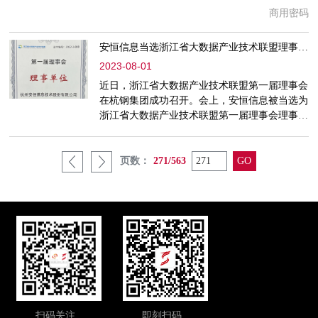
付到电子政务，商用密码作为一项基础网络安全
商用密码
技术，在生活各个领域默默守护着人们的信息安
全和财产安全。为贯彻落实党的二十大精神和习
安恒信息当选浙江省大数据产业技术联盟理事单位
近平总书记总体国家安全观，深入实施《密码
法》《商用密码管理条例》，促进我国密码事业
2023-08-01
发展，2023 商用密码大会将于2023 年 8 月 9 日
近日，浙江省大数据产业技术联盟第一届理事会
至11 日在河南郑州国际
在杭钢集团成功召开。会上，安恒信息被当选为
浙江省大数据产业技术联盟第一届理事会理事单
位，安恒信息首席技术官（CTO）刘博被聘请为
浙江省大数据产业技术联盟第一届理事会理事。
现场，会议围绕专家咨询委员会筹备方案、下半
页数：
271/563
年重点活动方案和2024年度重点活动征集等主要
议题展开重点讨论。与会者们就如何更好地发挥
联盟的作用，推动大数据产业技术的创新与发
展，提升浙江省在大数据领
扫码关注
即刻扫码