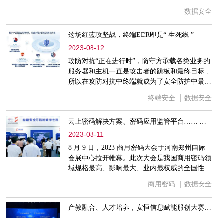
数据共享和交互。然而，随着API的广泛应用，
数据安全
相应的安全挑战也日益增多。未经有效的保护措
施和管理，API可能成为黑客入侵和数据泄露的
这场红蓝攻坚战，终端EDR即是“ 生死线 ”
漏洞。本文以案例分析切入探讨API数据安全的
重要性，并为企业提供相关解决方案和优化建
2023-08-12
议，以确保API在数字化转型中的安全性和可靠
攻防对抗“正在进行时”，防守方承载各类业务的
性。令集团头疼的“API数据安全
服务器和主机一直是攻击者的跳板和最终目标，
所以在攻防对抗中终端就成为了安全防护中最后
的堡垒，若终端失守，则网无宁日。而做为终端
终端安全
数据安全
安全的守护者——安恒EDR在历年的攻防对抗中
战绩斐然，共为用户防御住超过10W次的各类威
云上密码解决方案、密码应用监管平台…… 安恒信息“新”意满满 相约2023商用密码大会
胁攻击，据数据统计：在攻防对抗中，部署安恒
EDR且正常投入使用的要比未部署安恒EDR的用
2023-08-11
户失分降低80%，接下来让我看下安恒EDR如何
8 月 9 日，2023 商用密码大会于河南郑州国际
发挥自身价值，帮助防守方
会展中心拉开帷幕。此次大会是我国商用密码领
域规格最高、影响最大、业内最权威的全国性盛
会，是首次在北京以外、由地方主办的商用密码
商用密码
数据安全
大会。大会为期3天，预计参观人数将达到3万人
次。安恒信息受邀参加博览会，在浙江、云南、
产教融合、人才培养，安恒信息赋能服创大赛，荣获“企业贡献奖”
北京等展区均有不同程度的露出。作为主展台，