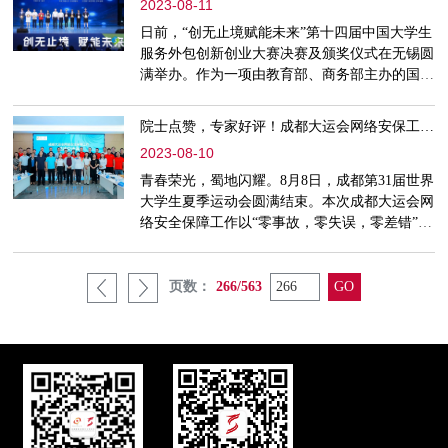
安恒信息在浙江展区的部分展示了多款创新解决
2023-08-11
方案：云上密码解决方案、密码应用监管平台、
日前，“创无止境赋能未来”第十四届中国大学生
透明加密解决方案、隐
服务外包创新创业大赛决赛及颁奖仪式在无锡圆
满举办。作为一项由教育部、商务部主办的国家
级大赛，共计吸引了南京大学、上海交通大学、
西安交通大学、哈尔滨工业大学等803所全国院
院士点赞，专家好评！成都大运会网络安保工作赢得多方点赞
校的8006支团队报名参赛，报名团队数再创新
2023-08-10
高。安恒信息作为本届大赛的命题企业之一，受
邀参加本次活动，并在颁奖仪式现场荣获“企业
青春荣光，蜀地闪耀。8月8日，成都第31届世界
贡献奖”。颁奖典礼现场中国高等教育学会副会
大学生夏季运动会圆满结束。本次成都大运会网
长张大良在颁奖仪式致辞
络安全保障工作以“零事故，零失误，零差错”的
优异成绩，交出了一份满意的答卷。8月9日，由
成都大运会执委办主办，安恒信息承办的成都大
运会网络安全保障工作总结交流会在安恒信息西
页数：
266/563
部总部顺利举行。执委会办公室党组成员、专职
副主任杨小明主持会议。中国工程院院士方滨
兴，原冬奥组委技术部部长喻红，四川大学网络
空间安全学院院长陈兴