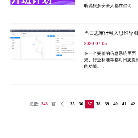
听说很多安全人都在咨询
CISP线下培训+考试的地点
告诉你个好消息！
当日志审计融入思维导图
2020-07-05
经过漫长而艰难的申请
在一个完整的信息系统里面
杭州已恢复CISP线下培训考
规、行业标准等都对日志提
的功能。
总数:
343
首
35
36
37
38
39
40
41
42
今天，它来啦~