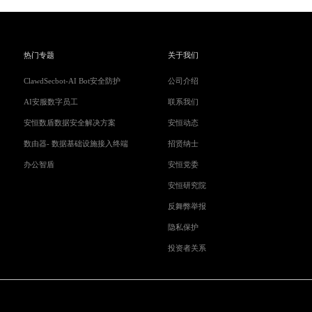
它，交通便利
热门专题
关于我们
ClawdSecbot-AI Bot安全防护
公司介绍
AI安服数字员工
联系我们
安恒数盾数据安全解决方案
安恒动态
数由器- 数据基础设施接入终端
招贤纳士
办公智盾
安恒党委
安恒研究院
反舞弊举报
隐私保护
投资者关系