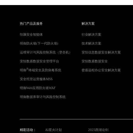
热门产品及服务
解决方案
恒脑安全智能体
行业解决方案
明御防火墙(下一代防火墙)
技术解决方案
运维审计与风险控制系统（堡垒机）
安恒信息数据安全解决方案
安恒数盾数据安全管理平台
安恒数盾数据安全
®
明御
终端安全及防病毒系统
密盾远程办公安全解决方案
安全托管运营服务MSS
明御Web应用防火墙WAF
明御数据库审计与风险控制系统
精彩活动：
AI星火计划
2025西湖论剑