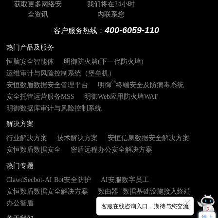
获取更多网络安
我们将在24小时
全资讯
内联系您
400-6059-110
客户服务热线：
热门产品及服务
恒脑安全智能体
明御防火墙(下一代防火墙)
运维审计与风险控制系统（堡垒机）
®
安恒数盾数据安全管理平台
明御
终端安全及防病毒系统
安全托管运营服务MSS
明御Web应用防火墙WAF
明御数据库审计与风险控制系统
解决方案
行业解决方案
技术解决方案
安恒信息数据安全解决方案
安恒数盾数据安全
密盾远程办公安全解决方案
热门专题
ClawdSecbot-AI Bot安全防护
AI安服数字员工
安恒数盾数据安全解决方案
数由器- 数据基础设施接入终端
办公智盾
客服在线咨询入口，期待与您交流
线上