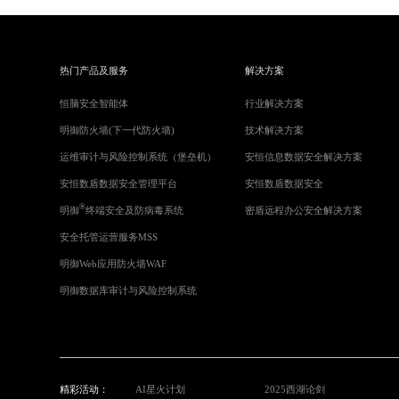
热门产品及服务
解决方案
恒脑安全智能体
行业解决方案
明御防火墙(下一代防火墙)
技术解决方案
运维审计与风险控制系统（堡垒机）
安恒信息数据安全解决方案
安恒数盾数据安全管理平台
安恒数盾数据安全
®
明御
终端安全及防病毒系统
密盾远程办公安全解决方案
安全托管运营服务MSS
明御Web应用防火墙WAF
明御数据库审计与风险控制系统
精彩活动：
AI星火计划
2025西湖论剑