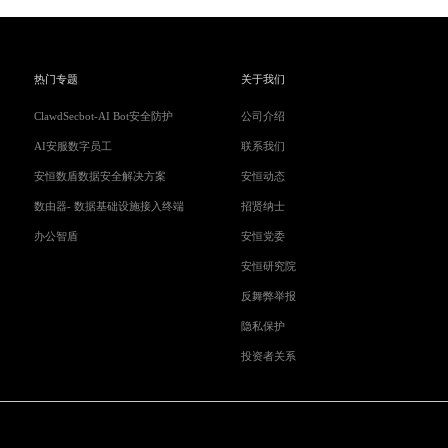
热门专题
关于我们
ClawdSecbot-AI Bot安全防护
公司介绍
AI安服数字员工
联系我们
安恒数盾数据安全解决方案
安恒动态
数由器- 数据基础设施接入终端
招贤纳士
办公智盾
安恒党委
安恒研究院
反舞弊举报
隐私保护
投资者关系