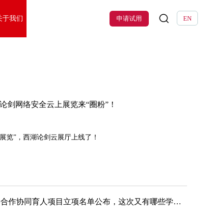
关于我们
申请试用
EN
湖论剑网络安全云上展览来“圈粉”！
云上展览”，西湖论剑云展厅上线了！
安恒信息第二批16个产学合作协同育人项目立项名单公布，这次又有哪些学校呢？