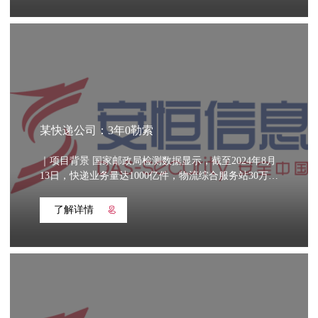
类，涵盖30个业务系统。 中粮集团已使用VPN产品长
达8年之久，VPN厂商已不提供功能性技术支持，用户
认证不能对接现有的统一认证平台IAM、微信，应用访
问无法免密登录，用
某快递公司：3年0勒索
｜项目背景 国家邮政局检测数据显示，截至2024年8月
13日，快递业务量达1000亿件，物流综合服务站30万
个，快递公司若被勒索，将影响数以万计用户的财产安
全。2009年-2015年，该快递公司与日、韩、美、德等
了解详情
国家和地区开展国际快件业务合作，拥有全球客户信
息。2016年成功上市，影响力进一步扩大，信息安全问
题不容有失。年快递业务量百亿件，市场份额达
14.3%，巨大的业务量成为勒索攻击的重点目标，该快
递公司需投入大量资源以保