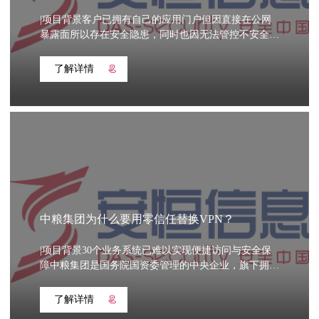
|项目背景客户已拥有自己的应用门户但因直接在公网
暴露面所以存在安全隐患，同时也因无法管控不安全的
终端访问内网从而带来安全风险。|解决方案统一身份
管理 打通身份源，建立统一身份管理体系，实现身份
了解详情
信息全生命周期管理。双重收敛暴露面业务端口和零信
任自身端口双重收敛，最大程度缩减系统暴露面，降低
被攻击风险。安全无感接入 应用集成零信任客户端，
身份认证后建立安全加密隧道实现用户安全无感的接入
访问体验。零信任级
中粮集团为什么要用零信任替换VPN？
|项目背景30个业务系统已难以实现便捷访问与安全保
障中粮集团是国务院国资委管理的中央企业，旗下拥有
15家上市公司，员工数量10w+, 是中国农粮行业领军
者，全球布局、全产业链的国际农粮食品企业。集团业
了解详情
务系统较多，包括办公空间、职能服务、资讯空间3大