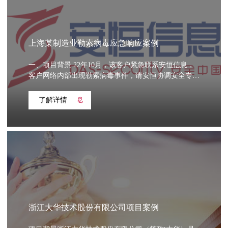
上海某制造业勒索病毒应急响应案例
一、项目背景 22年10月，该客户紧急联系安恒信息，
客户网络内部出现勒索病毒事件，请安恒协调安全专
家、安全设备紧急支持，找出被感染的原因，评估被感
染的范围，锁定病毒，保障。二、应急响应过程 10月
了解详情
17日14时20分，安恒安服人员收到客户通知，XX系统
发生了勒索病毒安全事件，需要前往现场协助应急。10
月17日16时，现场应急工作随即展开，目标以业务恢复
优先。10月17日-10月24日，安恒信息紧急展开应急响
应，内容包括攻击取
浙江大华技术股份有限公司项目案例