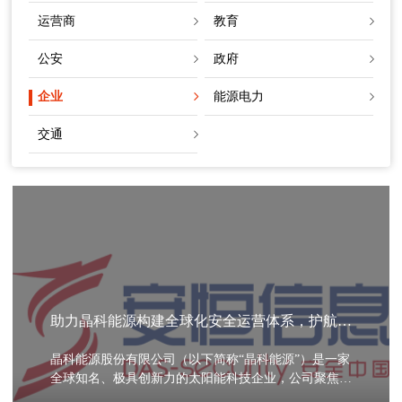
运营商
教育
公安
政府
企业
能源电力
交通
助力晶科能源构建全球化安全运营体系，护航绿色能源出海新征程
晶科能源股份有限公司（以下简称“晶科能源”）是一家
全球知名、极具创新力的太阳能科技企业，公司聚焦光
伏产品一体化研发制造和清洁能源整体解决方案，销量