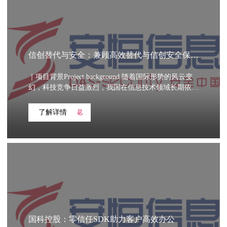
信创替代与安全：兼顾高效替代与信创安全保障的漏扫方案
｜项目背景Project background 随着国际形势的风云变
幻，科技竞争日益激烈，我国在信息技术领域长期依赖
国外技术，面临着核心技术受限、数据安全难以保障等
困境，信息技术的自主可控成为国家和企业发展的关键
了解详情
命脉。二十大报告作为“十四五”最重要的纲领性文件，
信创产业链+信息安全技术将成为中国信息安全行业核
心发展战略。国资委信创79号文，全面指导并要求国央
企落实信息化系统的信创国产化改造。 浪潮集团作为
山东省国资委控
国科控股：零信任SDK助力客户高效办公