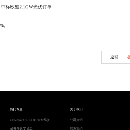
力中标欧盟
2.1GW光伏订单；
0%。
返回
热门专题
关于我们
ClawdSecbot-AI Bot安全防护
公司介绍
AI安服数字员工
联系我们