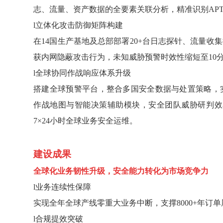
志、流量、资产数据的全要素关联分析，精准识别APT
l
立体化攻击防御矩阵构建
在
14国生产基地及总部部署20+台日志探针、流量
获内网隐蔽攻击行为，未知威胁预警时效性缩短至10
l
全球协同作战响应体系升级
搭建全球预警平台，整合多国安全数据与处置策略，
作战地图与智能决策辅助模块，安全团队威胁研判效
7×24小时全球业务安全运维。
建设成果
全球化业务韧性升级，安全能力转化为市场竞争力
l
业务连续性保障
实现全年全球产线零重大业务中断，支撑
8000+年订
l
合规提效突破