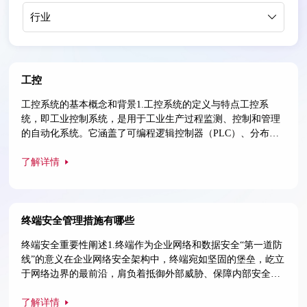
行业
工控
工控系统的基本概念和背景1.工控系统的定义与特点工控系
统，即工业控制系统，是用于工业生产过程监测、控制和管理
的自动化系统。它涵盖了可编程逻辑控制器（PLC）、分布式
控制系统（DCS）、数据采集与监控系统（SCADA）等诸多组
成部分。工控系统具备诸多突出特点。其稳定性极高，能在各
了解详情
种复杂环境下持续运行，确保工业生产的连贯性。可靠性也是
其关键特质，能精准执行控制指令，减少故障发生。抗干扰能
力突出，在电磁干扰等恶劣环
终端安全管理措施有哪些
终端安全重要性阐述1.终端作为企业网络和数据安全“第一道防
线”的意义在企业网络安全架构中，终端宛如坚固的堡垒，屹立
于网络边界的最前沿，肩负着抵御外部威胁、保障内部安全的
关键使命。它是企业网络与外部世界的连接点，是数据流通的
必经之地。一旦终端被攻破，攻击者便能如入无人之境，肆意
了解详情