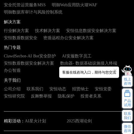
安全托管运营服务MSS
明御Web应用防火墙WAF
明御数据库审计与风险控制系统
解决方案
行业解决方案
技术解决方案
安恒信息数据安全解决方案
安恒数盾数据安全
密盾远程办公安全解决方案
热门专题
ClawdSecbot-AI Bot安全防护
AI安服数字员工
安恒数盾数据安全解决方案
数由器- 数据基础设施接入终端
办公智盾
客服在线咨询入口，期待与您交流
线上
关于我们
咨询
公司介绍
联系我们
安恒动态
招贤纳士
安恒党委
安恒研究院
反舞弊举报
隐私保护
投资者关系
产品
试用
联系
我们
精彩活动：
AI星火计划
2025西湖论剑
微信
咨询