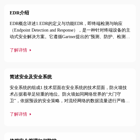
门等，它们在各自的职
EDR介绍
EDR概念详述1.EDR的定义与功能EDR，即终端检测与响应
（Endpoint Detection and Response），是一种针对终端设备的主
动式安全解决方案。它遵循Gartner提出的“预测、防护、检测和
响应”防御模型，贯穿安全事件的全过程。EDR的核心功能丰富
多样。实时监控方面，它能持续监测终端上发生的各类行为，
了解详情
如用户操作、文件活动、进程运行、注册表变动以及内存访问
等，采集终端的运行状态数据。通过大数据安全分析、机器学
习、沙箱
简述安全及安全系统
安全系统的组成1.技术层面在安全系统的技术层面，防火墙技
术占据着举足轻重的地位。防火墙如同网络世界的“大门守
卫”，依据预设的安全策略，对流经网络的数据流量进行严格检
测与过滤。它能够阻挡未经授权的访问尝试，阻止恶意流量进
入内部网络，同时也可防止内部敏感信息外泄。防火墙可分为
了解详情
多种类型，网络级防火墙主要作用于网络层和传输层，能基于
数据包的源地址、端口等信息进行过滤；而应用级防火墙则工
作在应用层，可对特定