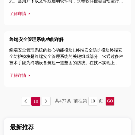
式。当用户下载文件或启动软件时，杀毒软件便会自动运行，
通过将文件或程序与自身携带的病毒库中的特征码进行比对，
若发现匹配项，就判定为恶意软件并进行处理。它通常具备监
了解详情
控识别功能，能实时监控计算机系统的运行状态，一旦发现可
疑行为，立即发出警报。病毒扫描和清除功能也是关键，可对
计算机进行全面或指定区
终端安全管理系统功能详解
终端安全管理系统的核心功能模块1.终端安全防护模块终端安
全防护模块是终端安全管理系统的关键组成部分，它通过多种
技术手段为终端设备筑起一道坚固的防线。在技术实现上，该
模块采用可信计算技术，如在电力监控系统中的应用，通过在
主机中植入可信计算芯片，实现对系统运行环境的可信度量，
了解详情
确保只有合法的程序和操作才能在终端上运行，有效抵御恶意
软件的侵入。还会运用密码安全技术，终端密码安全模块能为
智能终端提供加密与解
共
477
条
前往第
页
10
最新推荐