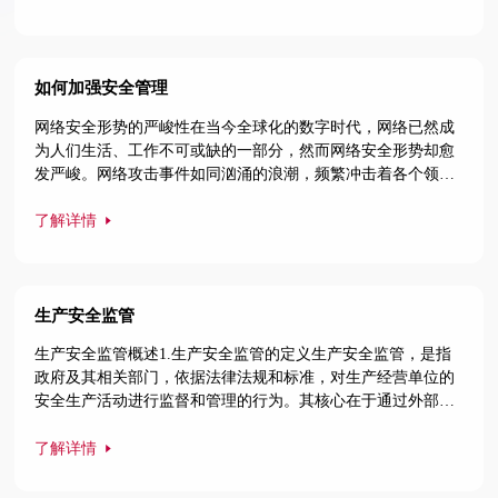
窃取敏感数据、破坏业务系统，甚至进一步向内部网络渗透，
造成更大的损失。终端的安全状况直接关系到企业整个网络的
安全稳定，若终端
如何加强安全管理
网络安全形势的严峻性在当今全球化的数字时代，网络已然成
为人们生活、工作不可或缺的一部分，然而网络安全形势却愈
发严峻。网络攻击事件如同汹涌的浪潮，频繁冲击着各个领
域。数据泄露事件屡见不鲜，大量用户的个人信息被窃取，隐
私安全无从保障。企业也面临着巨大威胁，重要商业数据一旦
了解详情
泄露，将给企业带来不可估量的经济损失，甚至可能影响企业
的生存和发展。勒索软件攻击让无数企业和机构陷入困境，支
付巨额赎金成为无奈之举
生产安全监管
生产安全监管概述1.生产安全监管的定义生产安全监管，是指
政府及其相关部门，依据法律法规和标准，对生产经营单位的
安全生产活动进行监督和管理的行为。其核心在于通过外部力
量的介入，确保生产经营单位在从事生产、经营活动时，能够
严格遵守安全生产的相关规定，有效预防和控制各类安全事故
了解详情
的发生。从主体来看，生产安全监管的主体是政府及授权的有
关部门，如应急管理部门、交通运输部门、住房和城乡建设部