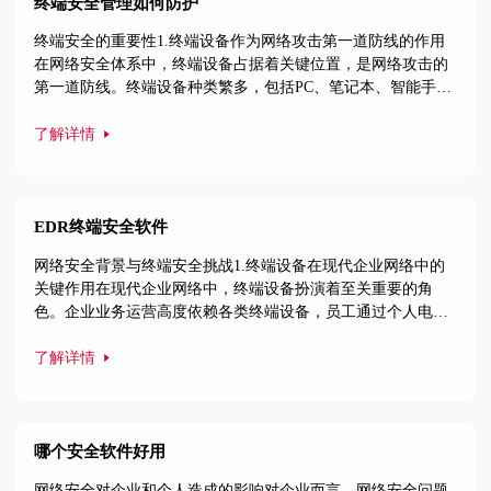
终端安全管理如何防护
终端安全的重要性1.终端设备作为网络攻击第一道防线的作用
在网络安全体系中，终端设备占据着关键位置，是网络攻击的
第一道防线。终端设备种类繁多，包括PC、笔记本、智能手
机、平板电脑等，广泛应用于个人、企业和关键基础设施。一
旦终端设备被攻破，攻击者便能以此为跳板，进一步入侵内部
了解详情
网络，窃取敏感数据、破坏系统运行等。若终端安全防护得
当，就能有效阻挡大部分网络攻击，降低安全风险，保障整个
网络系统的安全稳定运行，
EDR终端安全软件
网络安全背景与终端安全挑战1.终端设备在现代企业网络中的
关键作用在现代企业网络中，终端设备扮演着至关重要的角
色。企业业务运营高度依赖各类终端设备，员工通过个人电
脑、移动设备等处理日常工作，进行文件编辑、数据分析、沟
通协作等操作。服务器作为核心终端，承担着数据存储、业务
了解详情
应用运行等重任，保障企业各项服务的稳定运行。物联网终端
设备则连接着企业生产、运营的各个环节，实现设备的智能化
管理和数据的实时采集传输
哪个安全软件好用
网络安全对企业和个人造成的影响对企业而言，网络安全问题