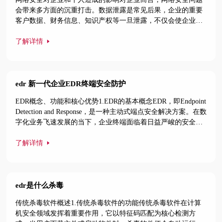
会带来多方面的沉重打击。数据泄露是常见后果，企业的重要
客户数据、财务信息、知识产权等一旦泄露，不仅会使企业声
誉受损，还可能面临法律诉讼和业务中断的风险。经济损失也
不可避免，企业可能被迫支付高额赎金，或承担数据恢复和修
了解详情
复的巨额费用，还会导致客户信任度下降，造成业绩下降和客
户流失。知识产权盗窃更会让企业的研发成果、商业计划等被
竞争对手获取，使企业
edr 新一代企业EDR终端安全防护
EDR概念、功能和核心优势1.EDR的基本概念EDR，即Endpoint
Detection and Response，是一种主动式端点安全解决方案。在数
字化业务飞速发展的当下，企业终端面临着日益严峻的安全挑
战，病毒、木马、勒索软件等传统威胁以及APT攻击、供应链
攻击等高级威胁层出不穷，传统安全防护手段难以有效应对。
了解详情
EDR应运而生，它通过在终端设备上部署轻量级代理，采集终
端与网络事件信息，如用户行为、文件操作、进程活动等，并
上传至中心
edr是什么杀毒
传统杀毒软件概述1.传统杀毒软件的功能传统杀毒软件在计算
机安全领域发挥着重要作用，它以特征码匹配为核心检测方