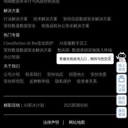
明御数据库审计与风险控制系统
解决方案
行业解决方案
技术解决方案
安恒信息数据安全解决方案
安恒数盾数据安全
密盾远程办公安全解决方案
热门专题
ClawdSecbot-AI Bot安全防护
AI安服数字员工
安恒数盾数据安全解决方案
数由器- 数据基础设施接入终端
办公智盾
客服在线咨询入口，期待与您交流
线上
关于我们
咨询
公司介绍
联系我们
安恒动态
招贤纳士
安恒党委
安恒研究院
反舞弊举报
隐私保护
投资者关系
产品
试用
联系
我们
精彩活动：
AI星火计划
2025西湖论剑
微信
咨询
法律声明
网站地图