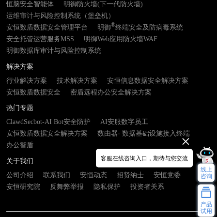
恒脑安全智能体
明御防火墙(下一代防火墙)
运维审计与风险控制系统（堡垒机）
®
安恒数盾数据安全管理平台
明御
终端安全及防病毒系统
安全托管运营服务MSS
明御Web应用防火墙WAF
明御数据库审计与风险控制系统
解决方案
行业解决方案
技术解决方案
安恒信息数据安全解决方案
安恒数盾数据安全
密盾远程办公安全解决方案
热门专题
ClawdSecbot-AI Bot安全防护
AI安服数字员工
安恒数盾数据安全解决方案
数由器- 数据基础设施接入终端
办公智盾
客服在线咨询入口，期待与您交流
关于我们
线上
公司介绍
联系我们
安恒动态
招贤纳士
安恒党委
咨询
安恒研究院
反舞弊举报
隐私保护
投资者关系
产品
试用