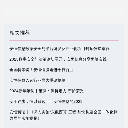
相关推荐
安恒信息数据安全岛平台研发及产业化项目封顶仪式举行
2023数字安全与法治论坛召开，安恒信息分享恒脑实践
全国特等奖！安恒恒脑走进千行百业
安恒信息入选行业两大重磅榜单
2024新年献词丨范渊：保持定力 守护荣光
安于跬步，恒以致远——安恒信息的2023
安恒解读丨《深入实施“东数西算”工程 加快构建全国一体化算
力网的实施意见》