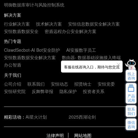
明御数据库审计与风险控制系统
解决方案
行业解决方案
技术解决方案
安恒信息数据安全解决方案
安恒数盾数据安全
密盾远程办公安全解决方案
热门专题
ClawdSecbot-AI Bot安全防护
AI安服数字员工
安恒数盾数据安全解决方案
数由器- 数据基础设施接入终端
办公智盾
客服在线咨询入口，期待与您交流
线上
关于我们
咨询
公司介绍
联系我们
安恒动态
招贤纳士
安恒党委
安恒研究院
反舞弊举报
隐私保护
投资者关系
产品
试用
联系
我们
精彩活动：
AI星火计划
2025西湖论剑
微信
咨询
法律声明
网站地图