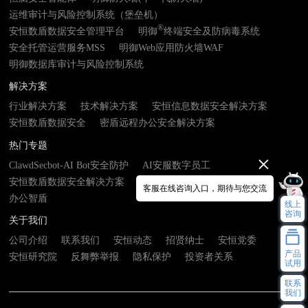
运维审计与风险控制系统（堡垒机）
®
安恒数盾数据安全管理平台
明御
终端安全及防病毒系统
安全托管运营服务MSS
明御Web应用防火墙WAF
明御数据库审计与风险控制系统
解决方案
行业解决方案
技术解决方案
安恒信息数据安全解决方案
安恒数盾数据安全
密盾远程办公安全解决方案
热门专题
ClawdSecbot-AI Bot安全防护
AI安服数字员工
安恒数盾数据安全解决方案
数由器- 数据基础设施接入终端
客服在线咨询入口，期待与您交流
办公智盾
线上
咨询
关于我们
公司介绍
联系我们
安恒动态
招贤纳士
安恒党委
产品
安恒研究院
反舞弊举报
隐私保护
投资者关系
试用
联系
我们