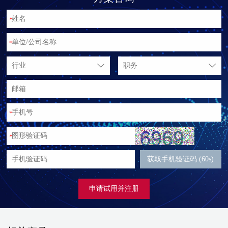
*
*
行业
职务
*
*
获取手机验证码 (60s)
申请试用并注册