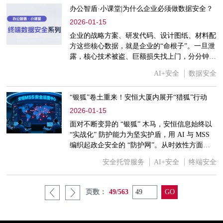
顶，不仅印证了其扎实的技术实力，更以其搭载
办公智盾·小课堂|为什么企业必须做数据安全？
的 AI 智能匹配、无感扫描等创新功能，精准应
2026-01-15
对企业重保网络环境中的核心安全痛点，展现了
企业的战略方案、研发代码、设计图纸、材料配
领先的行业应用价值。未来，安恒信息将继续迭
方这些核心数据，就是企业的“命根子”。一旦泄
代技术，以更智能、更高效的安全工具，助力企
露，核心技术被盗、巨额损失找上门，分分钟让
业在数字化转型中实现 “安全与业务协同发
企业亏到血本无归。就像台积电控芯泄露、某光
展”，为软件供应链安全筑牢防线。
AI+安全
数据安全
伏企业数据被窃取的案例，直接造成数亿损失，
企业连哭的地方都没有。更别说勒索软件还会盯
“银狐”卷土重来！安恒大厦内展开“猎狐”行动
上企业的办公文档、客户资料，加密劫持后不仅
要付天价赎金，还会丢客户、停业务，连锁损失
2026-01-15
根本扛不住。因此数据防护不是选答题，是企业
面对不断变异的 “银狐” 木马，安恒信息始终以
的必答题——不做，亏到倒闭+触犯法律；做好
“实战化” 防护能力为坚实护盾，用 AI 与 MSS
了，才能守住核心资产、筑牢经营根基。
编织起政企安全的 “防护网”。从时效性方面来
讲，安恒信息已经实现分钟级完成银狐病毒从发
安全托管服务
AI+安全
终端安全
现-预警-分析-处置的全流程处理，从准确性上
来说，安恒信息目前针对银狐病毒识别准确率高
达99.95%，根据初步估算，安恒信息银狐专项
页数：
49/563
服务已为用户减少经济损失超千万。每一次威胁
出现时，安恒信息都能凭借先进的技术和专业的
团队，如利剑般 “快人一步” 地出击，让 “银狐”