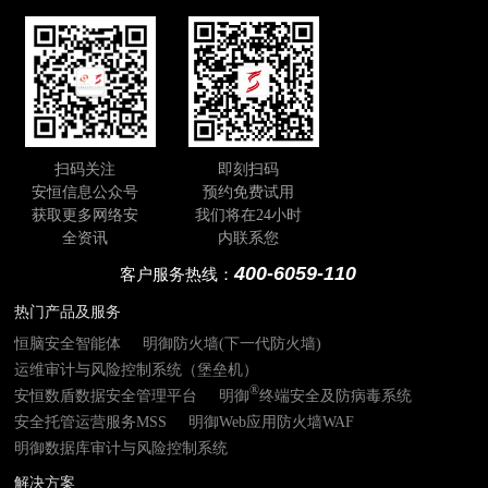
的阴谋无法得逞，为数字化世界的安全稳定保驾
护航。
扫码关注
即刻扫码
安恒信息公众号
预约免费试用
获取更多网络安
我们将在24小时
全资讯
内联系您
400-6059-110
客户服务热线：
热门产品及服务
恒脑安全智能体
明御防火墙(下一代防火墙)
运维审计与风险控制系统（堡垒机）
®
安恒数盾数据安全管理平台
明御
终端安全及防病毒系统
安全托管运营服务MSS
明御Web应用防火墙WAF
明御数据库审计与风险控制系统
解决方案