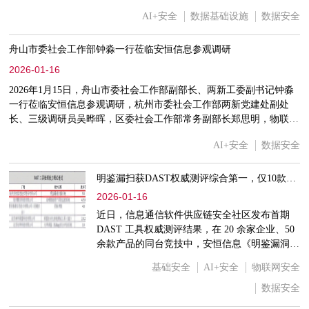
举办。会议旨在总结2025年工作，规划未来发
AI+安全
数据基础设施
数据安全
展，凝聚行业共识，共同推动我国网络空间安全
事业迈上新台阶。协会理事长、副理事长，中央
舟山市委社会工作部钟淼一行莅临安恒信息参观调研
网信办网络安全协调局、网络社会工作局、网络
数据管理局、干部局等有关业务局负责同志出席
2026-01-16
会议。安恒信息首席人才官、高级副总裁、数字
2026年1月15日，舟山市委社会工作部副部长、两新工委副书记钟淼
人才创研院院长苗春雨，以及公司研究院相关专
一行莅临安恒信息参观调研，杭州市委社会工作部两新党建处副处
家受邀出席本次行业盛会并作主题发言。
长、三级调研员吴晔晖，区委社会工作部常务副部长郑思明，物联网
产业园党委委员、发展服务中心副主任周益方，安恒信息党委书记、
AI+安全
数据安全
总经理张小孟陪同接待
明鉴漏扫获DAST权威测评综合第一，仅10款产品通过首阶段测试
2026-01-16
近日，信息通信软件供应链安全社区发布首期
DAST 工具权威测评结果，在 20 余家企业、50
余款产品的同台竞技中，安恒信息《明鉴漏洞扫
描系统 V5.0》凭借领先的综合性能脱颖而出：
基础安全
AI+安全
物联网安全
综合排名第一。本次测评以统一靶标为基础，通
过全程录屏记录、多维加权评分等严苛标准执
数据安全
行，确保过程公平、结果可信。明鉴系统此次登