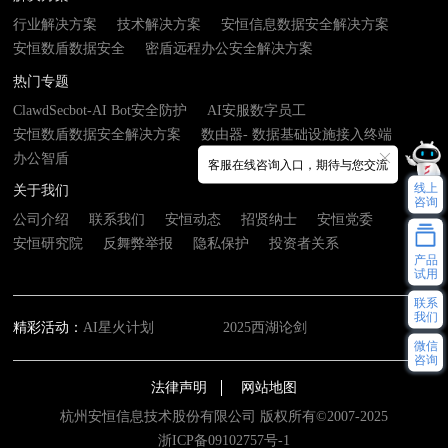
行业解决方案
技术解决方案
安恒信息数据安全解决方案
安恒数盾数据安全
密盾远程办公安全解决方案
热门专题
ClawdSecbot-AI Bot安全防护
AI安服数字员工
安恒数盾数据安全解决方案
数由器- 数据基础设施接入终端
办公智盾
客服在线咨询入口，期待与您交流
线上
关于我们
咨询
公司介绍
联系我们
安恒动态
招贤纳士
安恒党委
安恒研究院
反舞弊举报
隐私保护
投资者关系
产品
试用
联系
我们
精彩活动：
AI星火计划
2025西湖论剑
微信
咨询
法律声明
网站地图
杭州安恒信息技术股份有限公司 版权所有©2007-2025
浙ICP备09102757号-1