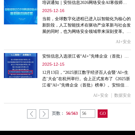
邀出席会议，并作专题分享；同时，安恒信息与
培训通知｜安恒信息2026网络安全AI寒假师资研修营报名正式启动
浙师大行知学院共建的网络空间安全现代产业学
2025-12-16
院，凭借深厚的建设积淀与显著的育人成效，成
当前，全球数字化进程已进入以智能化为核心的
功入选浙江省现代产业学院建设典型案例。
新阶段，人工智能技术在驱动产业革新与社会发
展的同时，也为网络安全领域带来深刻变革。面
对“人工智能+”背景下快速迭代的技术环境与攻
AI+安全
防态势，高校作为人才培养的主阵地，亟需加快
构建高素质网络安全人才队伍，其关键在于推进
安恒信息入选浙江省“AI+”先锋企业（首批）榜单，范渊等专家观点入选《浙江数字经济百人会观点集》
高水平师资队伍建设，系统提升教师在智能安
全、数据防护等前沿领域的理论素养与实战教学
2025-12-15
能力。本次寒假师资研修营的培训地点位于浙江
12月13日，“2025浙江数字经济百人会暨‘AI+生
乌镇安恒书院。书院坐落于风景秀丽的乌镇西栅
态’大会”在杭州举行。会上正式发布了《2025浙
景区旁，人文底蕴深厚，学习环境宜人，是开展
江省“AI+”先锋企业（首批）榜单》。安恒信息
研学培训的理想场所。
凭借在“人工智能+治理能力”领域的突出表现，
AI+安全
数据安全
首批入选榜单。会上还发布了《浙江数字经济百
人会专家观点集》安恒信息董事长范渊、CTO刘
博、CSO袁明坤等专家观点入选。面对AI时代的
页数：
56/563
安全新命题，安恒信息率先提出了“以AI对抗
AI，以AI管理AI”的理念，并基于核心产品 “恒
脑安全智能体+数盾3.0”,深耕数字安全行业应