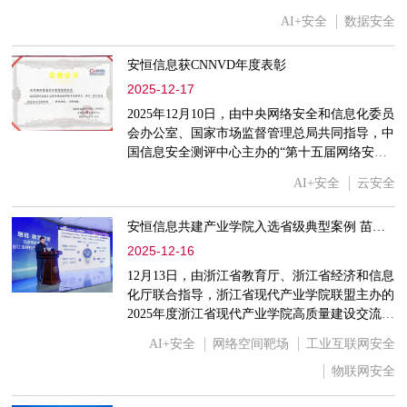
术试水，而是双方跨越十年合作的必然成果。在
AI+安全
数据安全
企业数字化转型愈发强调“业务与安全共生”的当
下，安恒信息的AI+数审方案，不仅成为集团维
安恒信息获CNNVD年度表彰
持效能与安全平衡的核心抓手，更折射出老客户
十年如一日选择背后的深层逻辑：从传统数据库
2025-12-17
审计到AI赋能升级，每一次产品迭代都精准贴
2025年12月10日，由中央网络安全和信息化委员
合业务场景需求，每一次技术落地都切实解决实
会办公室、国家市场监督管理总局共同指导，中
际痛点。
国信息安全测评中心主办的“第十五届网络安全
漏洞分析与风险评估大会（VARA）”在天津梅
AI+安全
云安全
江会展中心隆重召开。会上，安恒信息凭借在漏
洞挖掘、情报共享、协同治理等领域的持续深耕
安恒信息共建产业学院入选省级典型案例 苗春雨作专题分享
与扎实成果，获颁由国家信息安全漏洞库
(CNNVD)与中国信息安全测评中心授予的两项
2025-12-16
重要荣誉：2025年度优秀技术支撑单位、2025年
12月13日，由浙江省教育厅、浙江省经济和信息
度CNNVD漏洞奖励评选（二级贡献奖）。
化厅联合指导，浙江省现代产业学院联盟主办的
2025年度浙江省现代产业学院高质量建设交流推
进会在浙江工业大学顺利召开。基于安恒信息在
AI+安全
网络空间靶场
工业互联网安全
数字安全产教融合体系建设和省级重点建设产业
学院方面取得的显著成效，安恒信息首席人才
物联网安全
官、高级副总裁、数字人才创研院院长苗春雨受