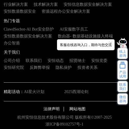
行业解决方案
技术解决方案
安恒信息数据安全解决方案
安恒数盾数据安全
密盾远程办公安全解决方案
热门专题
ClawdSecbot-AI Bot安全防护
AI安服数字员工
安恒数盾数据安全解决方案
数由器- 数据基础设施接入终端
办公智盾
客服在线咨询入口，期待与您交流
线上
关于我们
咨询
公司介绍
联系我们
安恒动态
招贤纳士
安恒党委
安恒研究院
反舞弊举报
隐私保护
投资者关系
产品
试用
联系
我们
精彩活动：
AI星火计划
2025西湖论剑
微信
咨询
法律声明
网站地图
杭州安恒信息技术股份有限公司 版权所有©2007-2025
浙ICP备09102757号-1