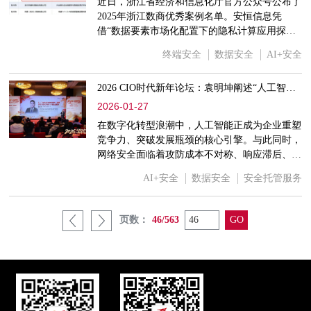
动发布仪式，标志着长春大冬会市场开发工作正
近日，浙江省经济和信息化厅官方公众号公布了
式迈入实质性推进阶段，赛事筹备全面加速。安
2025年浙江数商优秀案例名单。安恒信息凭
恒信息首席安全官、高级
借“数据要素市场化配置下的隐私计算应用探
索”案例成功入选。
终端安全
数据安全
AI+安全
2026 CIO时代新年论坛：袁明坤阐述“人工智能促进网络韧性”AI安全战略
2026-01-27
在数字化转型浪潮中，人工智能正成为企业重塑
竞争力、突破发展瓶颈的核心引擎。与此同时，
网络安全面临着攻防成本不对称、响应滞后、专
家资源紧缺等多重挑战，传统防御模式已难以应
AI+安全
数据安全
安全托管服务
对日益复杂和自动化的威胁。在此背景下，如何
利用AI技术构建更具韧性的安全体系，成为企
业必须面对的战略课题。
页数：
46/563