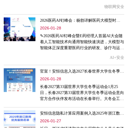
安全产品凭借其突出的技术先进性与创新实践能
物联网安全
力，成功入选该名单，成为全省156项获认定的
先进技术创新成果之一。据悉，本次先进技术创
2026医药AI钉峰会：杨勃详解医药大模型时代的AI安全防线
新成果征集评选，旨在全面推进科技创新与产业
创新深度融合，提升技术创新成果转化和产业化
2026-01-28
水平，加快发展新质生产力，为浙江省制造业高
✎2026医药AI钉峰会暨E药经理人首届AI大会随
质量发展注入强劲动能。安
着人工智能技术向通用智能快速演进，大模型与
智能体正深度重塑医药行业的研发、诊疗与运营
范式。同时，数据安全、隐私保护、模型可信与
AI+安全
伦理合规等问题也日益凸显，成为产业智能化转
型的关键挑战。杨勃在演讲中特别强调，网络安
官宣！安恒信息入选2027长春世界大学生冬季运动会首批意向官方合作伙伴
全的本质是攻防双方的成本较量，而AI正在加
剧这种失衡。攻击者正利用AI技术实现低成
2026-01-28
本、高效率、定制化的网络攻击，这使得传统基
长春2027第33届世界大学生冬季运动会1月25
于特征识别的防御机制日益脆弱
日，长春2027第33届世界大学生冬季运动会意向
官方合作伙伴发布活动在长春举行。大冬会工作
专班市场开发部与首批意向官方合作伙伴——安
恒信息、中国第一汽车集团有限公司、吉林银行
安恒信息隐私计算应用案例入选2025年浙江数商优秀案例
股份有限公司、中国南方航空股份有限公司、中
2026-01-27
国人民财产保险股份有限公司、京东集团共同启