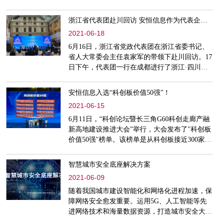
正式发布《2021中国网络安全市场竞争力报
告》，揭晓“2021CCIA 50强、CCIA成长之星、
浙江省代表团赴川回访 安恒信息作为代表企业签署投资合作协议
CCIA潜力之星”榜单。作为国内网络安全行业领
2021-06-18
军企业之一，安恒信息再次入选“CCIA 50强”，
位列该榜单前十，并进入“产业领导者”区域。据
6月16日，浙江省党政代表团在浙江省委书记、
悉，“2021年CCIA中国网安产业竞争力50强”评
省人大常委会主任袁家军的带领下赴川回访。17
选中涉及到的企业竞争力的
日下午，代表团一行在成都进行了浙江·四川深
化东西部协作和交流合作项目签约仪式，安恒信
息董事长范渊作为企业代表出席会议并现场签
安恒信息入选“科创板价值50强”！
约。
2021-06-15
6月11日，“科创论坛暨长三角G60科创走廊产融
新高地建设推进大会”举行，大会发布了"科创板
价值50强"榜单。该榜单是从科创板接近300家的
上市企业中，根据综合实力、体量、成长性、盈
利能力、机构持股情况五大维度，最终筛选出的
智慧城市安全底座解决方案
排名前五十的科创板企业。作为国内网络安全行
2021-06-09
业领军企业之一，安恒信息（688023）入选"科
创板价值50强"榜单。
随着我国城市建设智能化和网络化进程加速，保
障网络安全愈发重要。运用5G、人工智能等先
进网络技术和海量数据资源，打造城市安全大