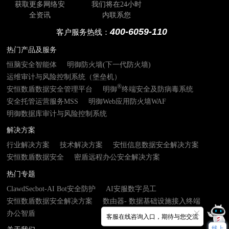
获取更多网络安
我们将在24小时
全资讯
内联系您
400-6059-110
客户服务热线：
热门产品及服务
恒脑安全智能体
明御防火墙(下一代防火墙)
运维审计与风险控制系统（堡垒机）
®
安恒数盾数据安全管理平台
明御
终端安全及防病毒系统
安全托管运营服务MSS
明御Web应用防火墙WAF
明御数据库审计与风险控制系统
解决方案
行业解决方案
技术解决方案
安恒信息数据安全解决方案
安恒数盾数据安全
密盾远程办公安全解决方案
热门专题
ClawdSecbot-AI Bot安全防护
AI安服数字员工
安恒数盾数据安全解决方案
数由器- 数据基础设施接入终端
办公智盾
客服在线咨询入口，期待与您交流
线上