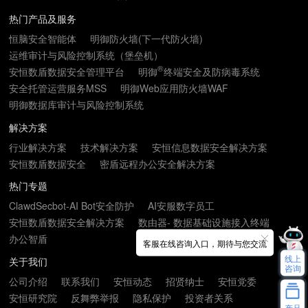
热门产品及服务
恒脑安全智能体
明御防火墙(下一代防火墙)
运维审计与风险控制系统（堡垒机）
®
安恒数盾数据安全管理平台
明御
终端安全及防病毒系统
安全托管运营服务MSS
明御Web应用防火墙WAF
明御数据库审计与风险控制系统
解决方案
行业解决方案
技术解决方案
安恒信息数据安全解决方案
安恒数盾数据安全
密盾远程办公安全解决方案
热门专题
ClawdSecbot-AI Bot安全防护
AI安服数字员工
安恒数盾数据安全解决方案
数由器- 数据基础设施接入终端
办公智盾
客服在线咨询入口，期待与您交流
线上
关于我们
咨询
公司介绍
联系我们
安恒动态
招贤纳士
安恒党委
安恒研究院
反舞弊举报
隐私保护
投资者关系
产品