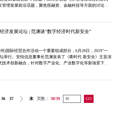
富管理发展前沿话题，聚焦投融资、金融科技等方面的讨论，
展的新特点和新趋势，探索金融对航运贸易发展的支持。
字经济发展论坛 | 范渊谈“数字经济时代新安全”
·衢州)国际经贸合作活动一个重要组成部分，6月28日，2019“一
论坛举行。安恒信息董事长范渊发表了《衢时代 新安全》主旨演
代技术创新融合，针对数字产业化、产业数字化等新场景下的
联动的安全大脑治理体系，助力行业数字化转型。
36
37
末
页数：
30/39