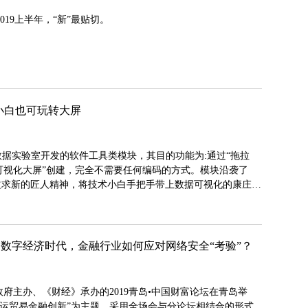
19上半年，“新”最贴切。
，小白也可玩转大屏
HA大数据实验室开发的软件工具类模块，其目的功能为:通过“拖拉
可视化大屏”创建，完全不需要任何编码的方式。模块沿袭了
精益求新的匠人精神，将技术小白手把手带上数据可视化的康庄大
坛 | 数字经济时代，金融行业如何应对网络安全“考验”？
政府主办、《财经》承办的2019青岛•中国财富论坛在青岛举
航运贸易金融创新”为主题，采用全场会与分论坛相结合的形式