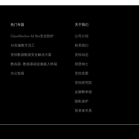
热门专题
关于我们
ClawdSecbot-AI Bot安全防护
公司介绍
AI安服数字员工
联系我们
安恒数盾数据安全解决方案
安恒动态
数由器- 数据基础设施接入终端
招贤纳士
办公智盾
安恒党委
安恒研究院
反舞弊举报
隐私保护
投资者关系