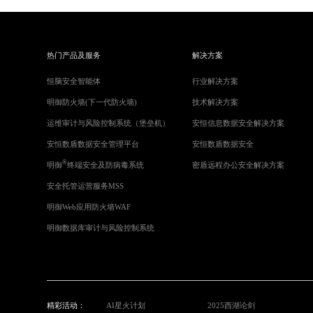
热门产品及服务
解决方案
恒脑安全智能体
行业解决方案
明御防火墙(下一代防火墙)
技术解决方案
运维审计与风险控制系统（堡垒机）
安恒信息数据安全解决方案
安恒数盾数据安全管理平台
安恒数盾数据安全
®
明御
终端安全及防病毒系统
密盾远程办公安全解决方案
安全托管运营服务MSS
明御Web应用防火墙WAF
明御数据库审计与风险控制系统
精彩活动：
AI星火计划
2025西湖论剑