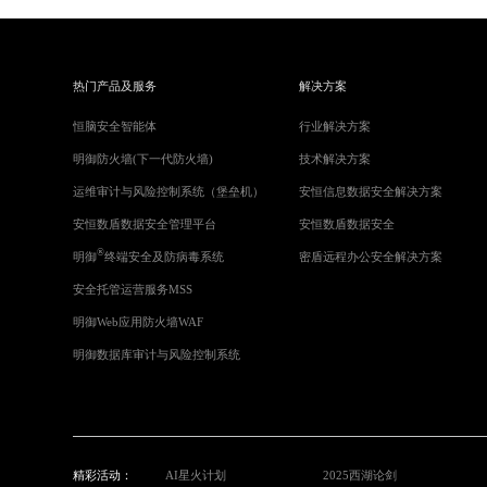
热门产品及服务
解决方案
恒脑安全智能体
行业解决方案
明御防火墙(下一代防火墙)
技术解决方案
运维审计与风险控制系统（堡垒机）
安恒信息数据安全解决方案
安恒数盾数据安全管理平台
安恒数盾数据安全
®
明御
终端安全及防病毒系统
密盾远程办公安全解决方案
安全托管运营服务MSS
明御Web应用防火墙WAF
明御数据库审计与风险控制系统
精彩活动：
AI星火计划
2025西湖论剑