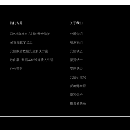
热门专题
关于我们
ClawdSecbot-AI Bot安全防护
公司介绍
AI安服数字员工
联系我们
安恒数盾数据安全解决方案
安恒动态
数由器- 数据基础设施接入终端
招贤纳士
办公智盾
安恒党委
安恒研究院
反舞弊举报
隐私保护
投资者关系