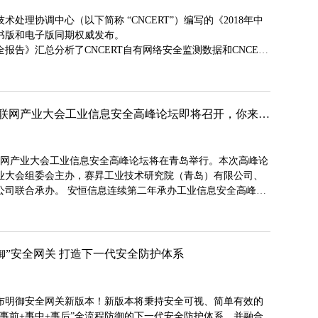
处理协调中心（以下简称 “CNCERT”）编写的《2018年中
书版和电子版同期权威发布。
全报告》汇总分析了CNCERT自有网络安全监测数据和CNCERT
报送的数据，内容涵盖我国互联网网络安全态势分析、网络安
事件案例详解等多个方面。其中，安恒信息基于安全数据大脑
8年中国互联网网络安全报告》提供了《2018年网络扫描行为专
支持
邀请函 | 2019世界工业互联网产业大会工业信息安全高峰论坛即将召开，你来不来？！
业互联网产业大会工业信息安全高峰论坛将在青岛举行。本次高峰论
产业大会组委会主办，赛昇工业技术研究院（青岛）有限公司、
公司联合承办。 安恒信息连续第二年承办工业信息安全高峰论
御”安全网关 打造下一代安全防护体系
布明御安全网关新版本！新版本将秉持安全可视、简单有效的
事前+事中+事后”全流程防御的下一代安全防护体系，并融合