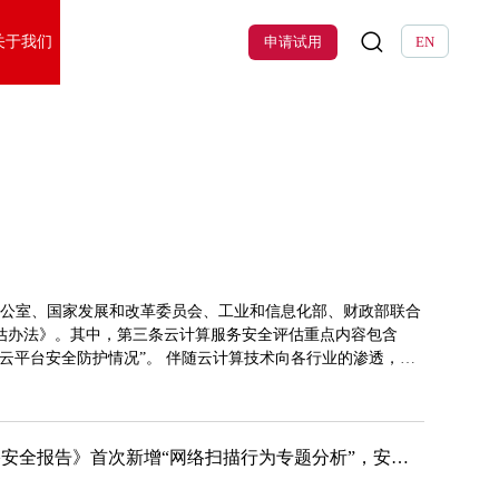
关于我们
申请试用
EN
？
办公室、国家发展和改革委员会、工业和信息化部、财政部联合
估办法》。其中，第三条云计算服务安全评估重点内容包含
云平台安全防护情况”。 伴随云计算技术向各行业的渗透，网
术融合衍生态势。从《国家信息化发展战略纲要》到《网络安
保护基本要求》再到《云计算服务安全评估办法》，云计算安
《2018年中国互联网网络安全报告》首次新增“网络扫描行为专题分析”，安恒提供内容支持