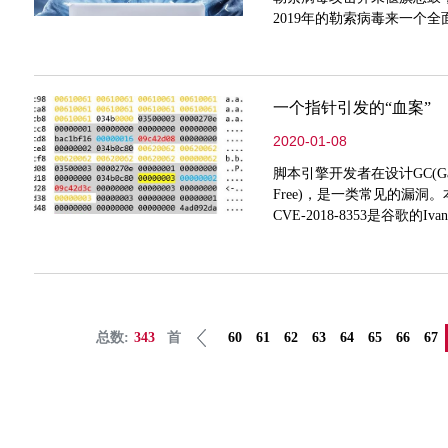
2019年的勒索病毒来一个全
一个指针引发的“血案”
2020-01-08
脚本引擎开发者在设计GC(Garba
Free)，是一类常见的漏
CVE-2018-8353是谷歌的Iv
是一个UAF漏洞，Ivan F
总数:
343
首
60
61
62
63
64
65
66
67