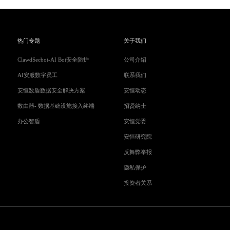
热门专题
关于我们
ClawdSecbot-AI Bot安全防护
公司介绍
AI安服数字员工
联系我们
安恒数盾数据安全解决方案
安恒动态
数由器- 数据基础设施接入终端
招贤纳士
办公智盾
安恒党委
安恒研究院
反舞弊举报
隐私保护
投资者关系