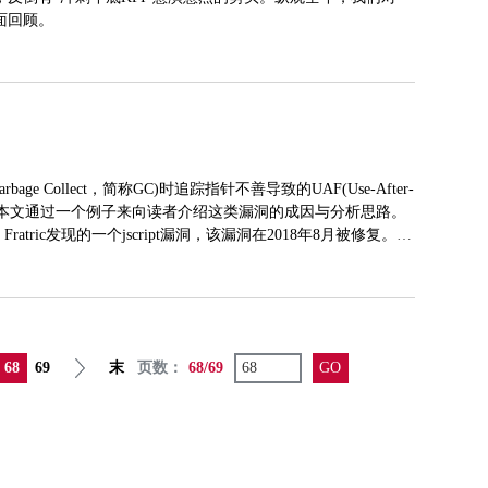
面回顾。
ge Collect，简称GC)时追踪指针不善导致的UAF(Use-After-
洞。本文通过一个例子来向读者介绍这类漏洞的成因与分析思路。
an Fratric发现的一个jscript漏洞，该漏洞在2018年8月被修复。这
ratric在披露页清晰地描述了该漏洞的成因。
68
69
末
页数：
68/69