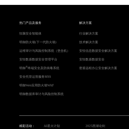
热门产品及服务
解决方案
恒脑安全智能体
行业解决方案
明御防火墙(下一代防火墙)
技术解决方案
运维审计与风险控制系统（堡垒机）
安恒信息数据安全解决方案
安恒数盾数据安全管理平台
安恒数盾数据安全
®
明御
终端安全及防病毒系统
密盾远程办公安全解决方案
安全托管运营服务MSS
明御Web应用防火墙WAF
明御数据库审计与风险控制系统
精彩活动：
AI星火计划
2025西湖论剑