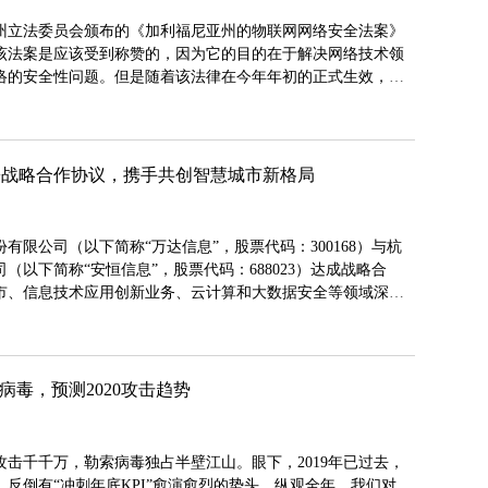
州立法委员会颁布的《加利福尼亚州的物联网网络安全法案》
本来该法案是应该受到称赞的，因为它的目的在于解决网络技术领
络的安全性问题。但是随着该法律在今年年初的正式生效，其
就是它不足以解决当今的物联网安全问题。
署战略合作协议，携手共创智慧城市新格局
股份有限公司（以下简称“万达信息”，股票代码：300168）与杭
（以下简称“安恒信息”，股票代码：688023）达成战略合
市、信息技术应用创新业务、云计算和大数据安全等领域深化
空间，共促全国范围内的智慧城市、信息安全等领域的建设和
索病毒，预测2020攻击趋势
络攻击千千万，勒索病毒独占半壁江山。眼下，2019年已过去，
反倒有“冲刺年底KPI”愈演愈烈的势头。纵观全年，我们对