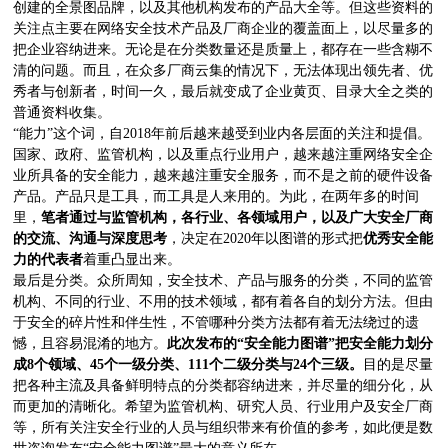
创建的全景图品牌，以及其他机构发布的产品大全等。但这些资料的
关注点主要在网络安全技术产品及厂商企业的覆盖面上，以尽量多的
把企业容纳进来。无论是在分类数量还是质量上，都存在一些含糊不
清的问题。而且，在众多厂商云集的情况下，无法体现出领先者、优
秀者与创新者，时间一久，最后就变成了企业黄页、目录大全之类的
普通资料收集。
“能力”这个词，自2018年前后越来越受到业内各层面的关注和提倡。
国家、政府、监管机构，以及重点行业用户，越来越注重网络安全企
业所具备的安全能力，越来越注重安全服务，而不是之前的硬件设备
产品。产品只是工具，而工具是人来用的。为此，在两年多的时间
里，
笔者通过与监管机构，各行业、各领域用户，以及广大安全厂商
的交流、沟通与深度思考
，决定在2020年以图谱的形式把
优秀安全能
力的代表者
着重凸显出来。
最后是分类。众所周知，安全技术、产品与服务的分类，不同的监管
机构、不同的行业、不用的技术领域，都有着各自的划分方法。但由
于安全的碎片性和伴生性，不管哪种分类方法都有着无法绕过的遗
憾，且容易混淆的地方。
此次发布的“安全能力图谱”把安全能力划分
成8个领域、45个一级分类、111个二级分类与24个三级。
目的是尽量
把各种主流及具备鲜明特点的分类都容纳进来，并尽量的细分化，从
而更加的清晰化。希望为监管机构、研究人员、行业用户及安全厂商
等，所有关注安全行业的人员与组织带来有价值的参考，如此便是数