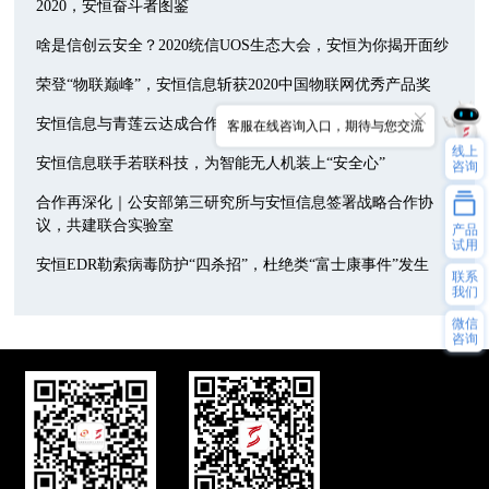
2020，安恒奋斗者图鉴
啥是信创云安全？2020统信UOS生态大会，安恒为你揭开面纱
荣登“物联巅峰”，安恒信息斩获2020中国物联网优秀产品奖
安恒信息与青莲云达成合作，聚焦物联网安全新趋势
客服在线咨询入口，期待与您交流
线上
安恒信息联手若联科技，为智能无人机装上“安全心”
咨询
合作再深化｜公安部第三研究所与安恒信息签署战略合作协
议，共建联合实验室
产品
试用
安恒EDR勒索病毒防护“四杀招”，杜绝类“富士康事件”发生
联系
我们
微信
咨询