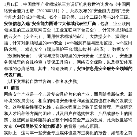
1月12日，中国数字产业领域第三方调研机构数世咨询发布《中国网
络安全能力图谱（2020年1月）》。此次发布的“安全能力图谱”把安
全能力划分成8个领域、45个一级分类、111个二级分类与24个三级。
安恒信息入选“安全能力图谱”7大领域代表性厂商
，包含工业互联网
领域里的工业互联网安全（工业互联网平台安全）、计算环境领域里
的云安全（安全云）、通用技术领域的审计、大数据安全、漏洞扫
描，计算对象领域里的web安全（web漏洞扫描与应用监控、web应用
防火墙）、端点安全（端点保护平台/端点检测与响应）、数据安全
（数据库安全），访问与控制领域里的身份安全（堡垒机）、安全服
务领域里的合规检查（等保工具箱）、网络安全保险，以及框架体系
领域的态势感知。其中，特别强调了，
安恒信息是安全服务全领域的
代表厂商
。
（以下文章转自数世咨询，作者李少鹏）
01 前言
网络安全产业是一个非常复杂且碎片化的产业，而且随着新技术、新
环境的发展变化，相应的网络安全概念和涵盖范围也在不断的发展变
化。这种复杂性和变化性，在很大程度上导致了监督管理、产业研究
和人才培养等方面的困难，以及用户在选购技术、产品或服务上的困
惑，这些问题最终阻碍的是整个网络安全产业的发展。此为数世咨询
发布
《中国网络安全能力图谱》
的背景与核心原因。
实际上，这两年一些安全专业媒体也发布过类似的报告，如笔者之前